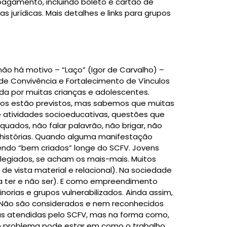
 pagamento, incluindo boleto e cartão de
jurídicas. Mais detalhes e links para grupos
não há motivo – “Laço” (Igor de Carvalho) –
de Convivência e Fortalecimento de Vínculos
da por muitas crianças e adolescentes.
eitos estão previstos, mas sabemos que muitas
e atividades socioeducativas, questões que
dos, não falar palavrão, não brigar, não
 histórias. Quando alguma manifestação
endo “bem criados” longe do SCFV. Jovens
ilegiados, se acham os mais-mais. Muitos
e vista material e relacional). Na sociedade
a ter e não ser). E como empreendimento
orias e grupos vulnerabilizados. Ainda assim,
 Não são considerados e nem reconhecidos
nças atendidas pelo SCFV, mas na forma como,
 o problema pode estar em como o trabalho