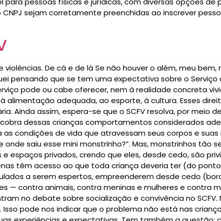
l para pessoas físicas e jurídicas, com diversas opções de
 CNPJ sejam corretamente preenchidas ao inscrever pessoas 
V
 violências. De cá e de lá Se não houver o além, meu bem, 
uei pensando que se tem uma expectativa sobre o Serviço 
viço pode ou cabe oferecer, nem à realidade concreta vivi
a, à alimentação adequada, ao esporte, à cultura. Esses dir
ia. Ainda assim, espera-se que o SCFV resolva, por meio d
cobra dessas crianças comportamentos considerados adequa
a as condições de vida que atravessam seus corpos e suas
 onde saiu esse mini monstrinho?”. Mas, monstrinhos tão s
e espaços privados, crendo que eles, desde cedo, são priv
as têm acesso ao que toda criança deveria ter (do ponto d
imulados a serem espertos, empreenderem desde cedo (bor
s — contra animais, contra meninas e mulheres e contra min
tram no debate sobre socialização e convivência no SCFV.
ial. Isso pode nos indicar que o problema não está nas cria
suas experiências e expectativas. Tem também a questão: