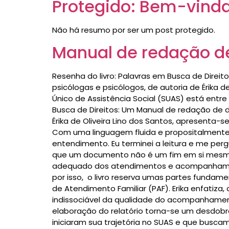
Protegido: Bem-vinda
Não há resumo por ser um post protegido.
Manual de redação d
Resenha do livro: Palavras em Busca de Direi
psicólogas e psicólogos, de autoria de Érika 
Único de Assistência Social (SUAS) está entre
Busca de Direitos: Um Manual de redação de d
Érika de Oliveira Lino dos Santos, apresenta
Com uma linguagem fluida e propositalmente “
entendimento. Eu terminei a leitura e me pergu
que um documento não é um fim em si mesmo,
adequado dos atendimentos e acompanhamento, 
por isso, o livro reserva umas partes fundam
de Atendimento Familiar (PAF). Erika enfatiz
indissociável da qualidade do acompanhamento
elaboração do relatório torna-se um desdobram
iniciaram sua trajetória no SUAS e que busc