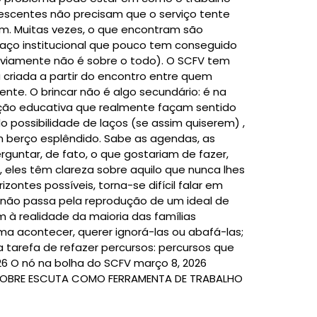
escentes não precisam que o serviço tente
am. Muitas vezes, o que encontram são
ço institucional que pouco tem conseguido
obviamente não é sobre o todo). O SCFV tem
 criada a partir do encontro entre quem
mente. O brincar não é algo secundário: é na
iação educativa que realmente façam sentido
 do possibilidade de laços (se assim quiserem) ,
m berço esplêndido. Sabe as agendas, as
untar, de fato, o que gostariam de fazer,
 eles têm clareza sobre aquilo que nunca lhes
zontes possíveis, torna-se difícil falar em
ia não passa pela reprodução de um ideal de
m à realidade da maioria das famílias
uma acontecer, querer ignorá-las ou abafá-las;
 tarefa de refazer percursos: percursos que
6 O nó na bolha do SCFV março 8, 2026
 SOBRE ESCUTA COMO FERRAMENTA DE TRABALHO