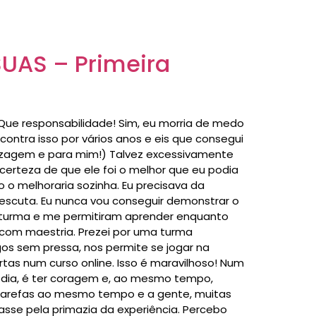
SUAS – Primeira
Que responsabilidade! Sim, eu morria de medo
ontra isso por vários anos e eis que consegui
dizagem e para mim!) Talvez excessivamente
certeza de que ele foi o melhor que eu podia
o melhoraria sozinha. Eu precisava da
 escuta. Eu nunca vou conseguir demonstrar o
 turma e me permitiram aprender enquanto
 com maestria. Prezei por uma turma
gos sem pressa, nos permite se jogar na
tas num curso online. Isso é maravilhoso! Num
m dia, é ter coragem e, ao mesmo tempo,
s tarefas ao mesmo tempo e a gente, muitas
rasse pela primazia da experiência. Percebo