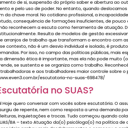
amento de si, suspensão do próprio saber e abertura ao outr
mento e pelo uso de poder. No entanto, quando deslocamos
lém da chave moral. No cotidiano profissional, a incapacid
obretudo, consequência de formações insuficientes, de pou
e não reconhecem a escuta como ferramenta de atuação. D
 institucionalmente. Resulta de modelos de gestão excessi
e de arranjos de trabalho que transformam o encontro com 
e contexto, não é um desvio individual e isolado, é produt
mandas. Por isso, no campo das políticas públicas, mais 
 a dimensão ética é importante, mas ela não pode muito (o
prende, se sustenta e se organiza como trabalho. Reconhecê-
 às trabalhadoras e aos trabalhadores maior controle sobre o 
//www.even3.com.br/escutatoria-no-suas-698478/
Escutatória no SUAS?
nal Hoje quero conversar com vocês sobre escutatória. O as
o surgiu de repente, nem como resposta a uma demanda p
leituras, inquietações e trocas. Tudo começou quando col
UAS/BA – texto Atuação da(o) psicóloga(o) na política de as