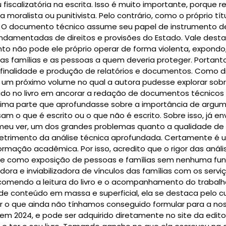
fiscalizatória na escrita. Isso é muito importante, porque re
a moralista ou punitivista. Pelo contrário, como o próprio tí
. O documento técnico assume seu papel de instrumento de v
undamentadas de direitos e provisões do Estado. Vale des
to não pode ele próprio operar de forma violenta, expondo
s, as famílias e as pessoas a quem deveria proteger. Portanto
nalidade e produção de relatórios e documentos. Como diss
or um próximo volume no qual a autora pudesse explorar sobr
o no livro em ancorar a redação de documentos técnicos 
ima parte que aprofundasse sobre a importância de argum
m o que é escrito ou o que não é escrito. Sobre isso, já env
meu ver, um dos grandes problemas quanto a qualidade de r
detrimento da análise técnica aprofundada. Certamente é 
rmação acadêmica. Por isso, acredito que o rigor das análi
nte como exposição de pessoas e famílias sem nenhuma funç
ra e inviabilizadora de vínculos das famílias com os serviç
 recomendo a leitura do livro e o acompanhamento do trabalh
 conteúdo em massa e superficial, ela se destaca pelo c
 o que ainda não tínhamos conseguido formular para a nossa
em 2024, e pode ser adquirido diretamente no site da edit