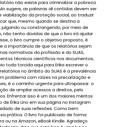
latório não existe para criminalizar a pobreza
tulo sugere, as palavras ali contidas devem ser
iabilização da proteção social, ao traduzir
tacar que, mesmo quando se destina a
, julgando ou constrangendo, por meio de
, não tenho dúvidas de que o livro irá ajudar
e, o livro cumpre o objetivo proposto, é
e a importância de que os relatórios sejam
nas normativas da profissão e do SUAS,
entos técnicos científicos nos documentos,
io toda torcida aqui para Erika escrever o
elatórios no âmbito do SUAS é a prevalência
um problema com raízes na precarização e
ses, é o caminho urgente para ultrapassar o
ão de ampliar acessos a direitos, pelo
os. Enfrentar isso é um dos maiores méritos
o de Érika Lino em sua página no Instagram
uidado de suas reflexões. Como bem
 prática. O livro foi publicado de forma
ora ou na Amazon, eBook Kindle. Agradeço