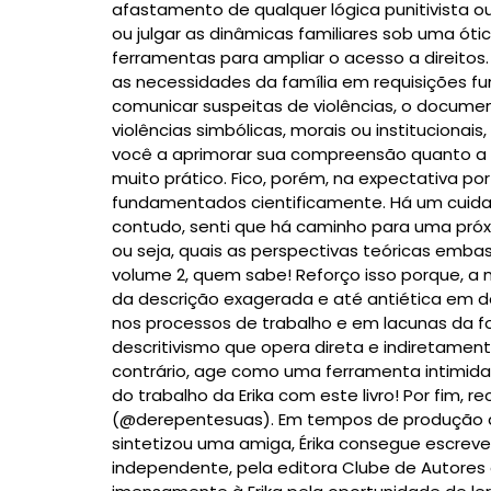
afastamento de qualquer lógica punitivista ou 
ou julgar as dinâmicas familiares sob uma ótic
ferramentas para ampliar o acesso a direitos
as necessidades da família em requisições f
comunicar suspeitas de violências, o documen
violências simbólicas, morais ou institucionai
você a aprimorar sua compreensão quanto a fi
muito prático. Fico, porém, na expectativa p
fundamentados cientificamente. Há um cuidad
contudo, senti que há caminho para uma próx
ou seja, quais as perspectivas teóricas embasa
volume 2, quem sabe! Reforço isso porque, a 
da descrição exagerada e até antiética em 
nos processos de trabalho e em lacunas da fo
descritivismo que opera direta e indiretame
contrário, age como uma ferramenta intimidado
do trabalho da Erika com este livro! Por fim,
(@derepentesuas). Em tempos de produção de
sintetizou uma amiga, Érika consegue escrever
independente, pela editora Clube de Autores 