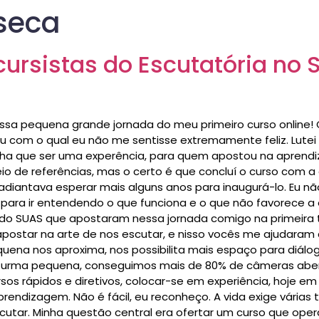
seca
ursistas do Escutatória no 
a pequena grande jornada do meu primeiro curso online! 
 com o qual eu não me sentisse extremamente feliz. Lutei c
(tinha que ser uma experência, para quem apostou na apren
io de referências, mas o certo é que concluí o curso com a 
antava esperar mais alguns anos para inaugurá-lo. Eu não 
 para ir entendendo o que funciona e o que não favorece a
do SUAS que apostaram nessa jornada comigo na primeira
apostar na arte de nos escutar, e nisso vocês me ajudaram
uena nos aproxima, nos possibilita mais espaço para diálo
a turma pequena, conseguimos mais de 80% de câmeras aber
os rápidos e diretivos, colocar-se em experiência, hoje e
rendizagem. Não é fácil, eu reconheço. A vida exige vária
scutar. Minha questão central era ofertar um curso que ope