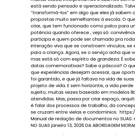
está sendo pensado e operacionalizado. Talv
“transformá-los” em algo que eles já sabem 
propostas muito semelhantes à escola. O qu
criar, que tem funcionado como palco para um
potência quando oferece , veja só: convivênc
participa e quem pode ser chamado pra roda. Es
interação viva que se constroem vínculos, s
para a criança. Agora, se o serviço acha que va
mas está só com espírito de grandeza. É sobe
datas comemorativas? Sabe a páscoa? O que m
que experiências desejam acessar, que oportu
foi garantido, e que já faltava na vida de sua
projeto de vida. E sem horizonte, a vida perd
sujeito, muitas vezes baseado em modelos libe
atendidas. Mas, passa por criar espaço, arqui
é falar dos processos de trabalho, da concep
se cruzam entre vielas e condomínios. https
Manual de redação de documentos no SUAS: 
NO SUAS janeiro 13, 2026 DA ABORDAGEM MOR