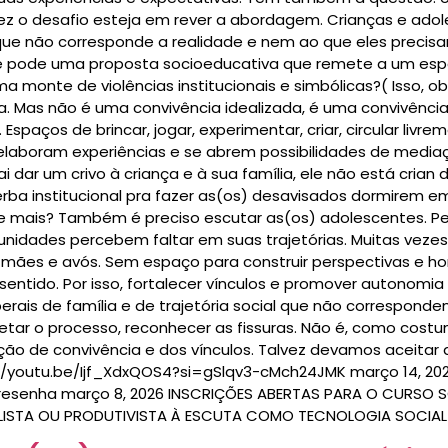
ez o desafio esteja em rever a abordagem. Crianças e adol
que não corresponde a realidade e nem ao que eles precis
e pode uma proposta socioeducativa que remete a um espa
a monte de violências institucionais e simbólicas?( Isso, 
ia. Mas não é uma convivência idealizada, é uma convivência
paços de brincar, jogar, experimentar, criar, circular livre
e elaboram experiências e se abrem possibilidades de med
i dar um crivo à criança e à sua família, ele não está crian
rba institucional pra fazer as(os) desavisados dormirem e
ais? Também é preciso escutar as(os) adolescentes. Perg
nidades percebem faltar em suas trajetórias. Muitas vezes,
s mães e avós. Sem espaço para construir perspectivas e hori
e sentido. Por isso, fortalecer vínculos e promover autonom
rais de família e de trajetória social que não corresponde
tetar o processo, reconhecer as fissuras. Não é, como cost
ção de convivência e dos vínculos. Talvez devamos aceitar a
://youtu.be/Ijf_XdxQOS4?si=gSlqv3-cMch24JMK março 14, 202
resenha março 8, 2026 INSCRIÇÕES ABERTAS PARA O CURSO
ALISTA OU PRODUTIVISTA À ESCUTA COMO TECNOLOGIA SOCIAL