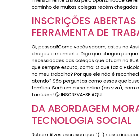
imensamente à Erika pela oportunidade de ler 
caminho de muitas colegas recém chegadas n
INSCRIÇÕES ABERTAS
FERRAMENTA DE TRAB
Oi, pessoal!Como vocês sabem, estou na Assist
chegou o momento. Digo que chegou porque e
necessidades das colegas que atuam no SUAS
que sempre escuto, como: O que faz a Psicol
no meu trabalho? Por que ele não é reconhec
atendo? São perguntas como essas que busco 
famílias. Será um curso online (ao vivo), com c
também! 😘 INSCREVA-SE AQUI
DA ABORDAGEM MORAL
TECNOLOGIA SOCIAL
Rubem Alves escreveu que “(…) nossa incapa