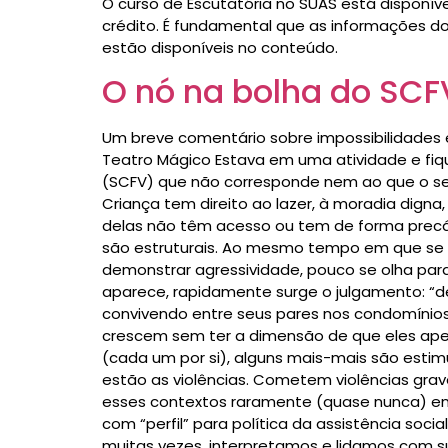
O curso de Escutatória no SUAS está disponíve
crédito. É fundamental que as informações do
estão disponíveis no conteúdo.
O nó na bolha do SCF
Um breve comentário sobre impossibilidades e
Teatro Mágico Estava em uma atividade e fiq
(SCFV) que não corresponde nem ao que o ser
Criança tem direito ao lazer, à moradia dign
delas não têm acesso ou tem de forma precár
são estruturais. Ao mesmo tempo em que se 
demonstrar agressividade, pouco se olha par
aparece, rapidamente surge o julgamento: “de
convivendo entre seus pares nos condomínios 
crescem sem ter a dimensão de que eles apen
(cada um por si), alguns mais-mais são est
estão as violências. Cometem violências grave
esses contextos raramente (quase nunca) en
com “perfil” para política da assistência soc
muitas vezes, interpretamos e lidamos com 