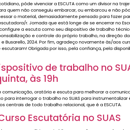
cotidiano, pôde vivenciar a ESCUTA como um divisor na traje
 Para quem não conseguiu embarcar, ou embarcou e não pô
cessar o material, demasiadamente pensado para fazer p
cutadora/r. Jornada que está longe de se encerrar no Escuta
configure a escuta como seu dispositivo de trabalho técnic
ponsabilização e controle do próprio trabalho, na direção 
 Busarello, 2024. Por fim, agradeço novamente às/aos curs
 escutaram! Obrigada por isso, pela confiança, pela dispon
positivo de trabalho no SUA
inta, às 19h
 comunicação, oratória e escuta para melhorar a comunica
o para interrogar o trabalho no SUAS para instrumentalizar
s centrais de todo trabalho relacional, que é a ESCUTA.
 Curso Escutatória no SUAS