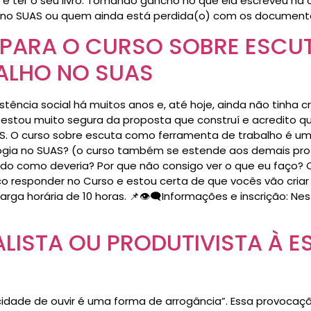
e ter o seu livro. Tomando gancho no que ela escreveu na de
o SUAS ou quem ainda está perdida(o) com os documentos
 PARA O CURSO SOBRE ESC
ALHO NO SUAS
ência social há muitos anos e, até hoje, ainda não tinha cr
stou muito segura da proposta que construí e acredito qu
. O curso sobre escuta como ferramenta de trabalho é um
ogia no SUAS? (o curso também se estende aos demais prof
ido como deveria? Por que não consigo ver o que eu faço
responder no Curso e estou certa de que vocês vão criar 
arga horária de 10 horas. 📌👁️‍🗨️Informações e inscrição: N
ISTA OU PRODUTIVISTA À 
cidade de ouvir é uma forma de arrogância”. Essa provoca