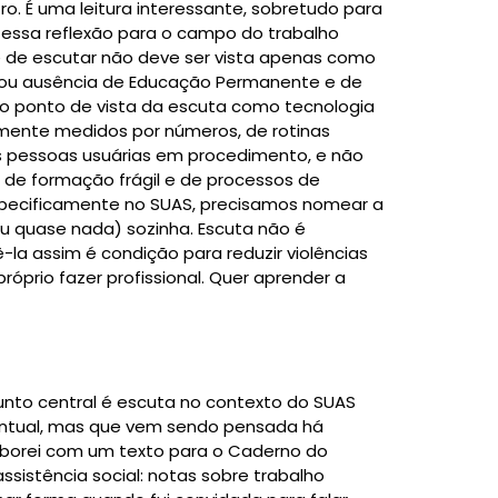
o. É uma leitura interessante, sobretudo para
 essa reflexão para o campo do trabalho
ade de escutar não deve ser vista apenas como
co ou ausência de Educação Permanente e de
o ponto de vista da escuta como tecnologia
vamente medidos por números, de rotinas
as pessoas usuárias em procedimento, e não
o de formação frágil e de processos de
especificamente no SUAS, precisamos nomear a
u quase nada) sozinha. Escuta não é
la assim é condição para reduzir violências
próprio fazer profissional. Quer aprender a
sunto central é escuta no contexto do SUAS
ontual, mas que vem sendo pensada há
aborei com um texto para o Caderno do
sistência social: notas sobre trabalho