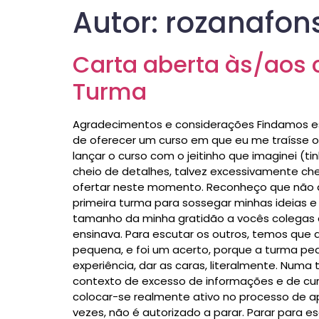
Autor:
rozanafon
Carta aberta às/aos c
Turma
Agradecimentos e considerações Findamos ess
de oferecer um curso em que eu me traísse ou
lançar o curso com o jeitinho que imaginei 
cheio de detalhes, talvez excessivamente che
ofertar neste momento. Reconheço que não adi
primeira turma para sossegar minhas ideias e
tamanho da minha gratidão a vocês colegas 
ensinava. Para escutar os outros, temos que 
pequena, e foi um acerto, porque a turma peq
experiência, dar as caras, literalmente. Num
contexto de excesso de informações e de curs
colocar-se realmente ativo no processo de ap
vezes, não é autorizado a parar. Parar para e