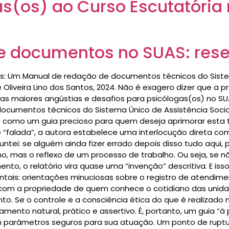
s(os) ao Curso Escutatória
e documentos no SUAS: res
tos: Um Manual de redação de documentos técnicos do Siste
de Oliveira Lino dos Santos, 2024. Não é exagero dizer que a
 as maiores angústias e desafios para psicólogas(os) no SUA
ocumentos técnicos do Sistema Único de Assistência Social
-se como um guia precioso para quem deseja aprimorar esta t
falada”, a autora estabelece uma interlocução direta com a
ntei: se alguém ainda fizer errado depois disso tudo aqui, p
 mas o reflexo de um processo de trabalho. Ou seja, se n
o relatório vira quase uma “invenção” descritiva. E isso, 
entais: orientações minuciosas sobre o registro de atendim
a, com a propriedade de quem conhece o cotidiano das unid
. Se o controle e a consciência ética do que é realizado 
ento natural, prático e assertivo. É, portanto, um guia “à 
am parâmetros seguros para sua atuação. Um ponto de ruptu