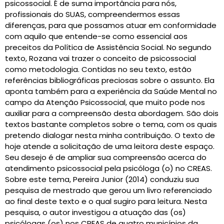
psicossocial. É de suma importância para nós,
profissionais do SUAS, compreendermos essas
diferenças, para que possamos atuar em conformidade
com aquilo que entende-se como essencial aos
preceitos da Política de Assistência Social. No segundo
texto, Rozana vai trazer o conceito de psicossocial
como metodologia. Contidas no seu texto, estão
referências bibliográficas preciosas sobre o assunto. Ela
aponta também para a experiência da Saúde Mental no
campo da Atenção Psicossocial, que muito pode nos
auxiliar para a compreensão desta abordagem. São dois
textos bastante completos sobre o tema, com os quais
pretendo dialogar nesta minha contribuição. O texto de
hoje atende a solicitação de uma leitora deste espaço.
Seu desejo é de ampliar sua compreensão acerca do
atendimento psicossocial pela psicóloga (o) no CREAS.
Sobre este tema, Pereira Junior (2014) conduziu sua
pesquisa de mestrado que gerou um livro referenciado
ao final deste texto e o qual sugiro para leitura. Nesta
pesquisa, o autor investigou a atuação das (os)
psicólogas (os) nos CREAS de quatro municípios da