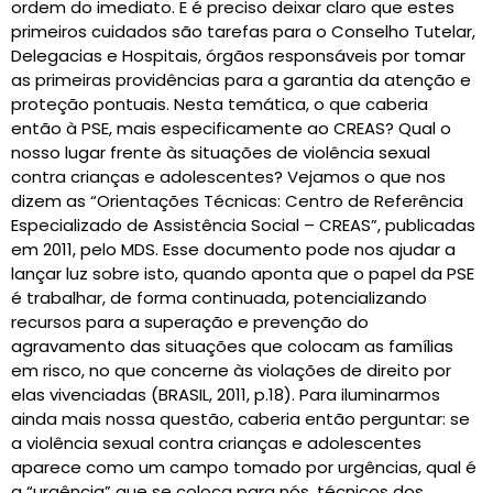
ordem do imediato. E é preciso deixar claro que estes
primeiros cuidados são tarefas para o Conselho Tutelar,
Delegacias e Hospitais, órgãos responsáveis por tomar
as primeiras providências para a garantia da atenção e
proteção pontuais. Nesta temática, o que caberia
então à PSE, mais especificamente ao CREAS? Qual o
nosso lugar frente às situações de violência sexual
contra crianças e adolescentes? Vejamos o que nos
dizem as “Orientações Técnicas: Centro de Referência
Especializado de Assistência Social – CREAS”, publicadas
em 2011, pelo MDS. Esse documento pode nos ajudar a
lançar luz sobre isto, quando aponta que o papel da PSE
é trabalhar, de forma continuada, potencializando
recursos para a superação e prevenção do
agravamento das situações que colocam as famílias
em risco, no que concerne às violações de direito por
elas vivenciadas (BRASIL, 2011, p.18). Para iluminarmos
ainda mais nossa questão, caberia então perguntar: se
a violência sexual contra crianças e adolescentes
aparece como um campo tomado por urgências, qual é
a “urgência” que se coloca para nós, técnicos dos