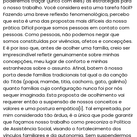
poderemos traçar (junto com eles) as estratégias para
o nosso trabalho. Você considera esta uma tarefa fácil?
Fazendo uma breve reflexão fenomenológica, percebo
que esta é uma das propostas mais difíceis da nossa
prática. Difícil porque somos pessoas em contato com
pessoas. Como pessoas, não podemos negar que
somos constituídas por vivências, afetos e concepções.
E é por isso que, antes de acolher uma família, creio ser
imprescindível refletir genuinamente sobre minhas
concepções, meu lugar de conforto e minhas
estranhezas sobre o assunto. Afinal, batem à nossa
porta desde famílias tradicionais tal qual a da canção
do Titãs (papai, mamãe, titia, cachorro, gato, galinha)
quanto famílias cuja configuração nunca foi por nós
sequer imaginada. Esta proposta de acolhimento vai
requerer então a suspensão de nossos conceitos e
valores e uma postura empática[i]. Tal empreitada, por
mim considerada tão árdua, é a única que pode garantir
que façamos nosso trabalho como preconiza a Política
de Assistência Social, visando o fortalecimento dos
vínculos familiares e da autonomia. Sem suspendermos