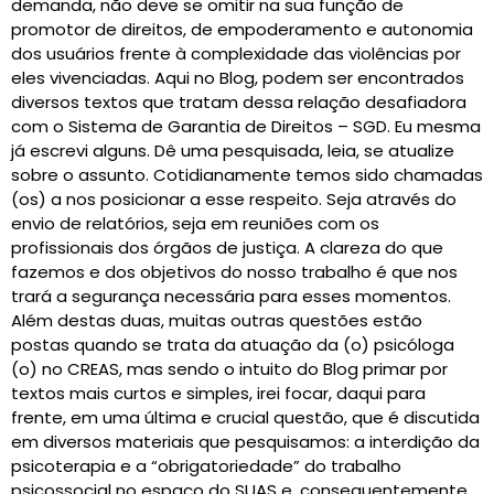
demanda, não deve se omitir na sua função de
promotor de direitos, de empoderamento e autonomia
dos usuários frente à complexidade das violências por
eles vivenciadas. Aqui no Blog, podem ser encontrados
diversos textos que tratam dessa relação desafiadora
com o Sistema de Garantia de Direitos – SGD. Eu mesma
já escrevi alguns. Dê uma pesquisada, leia, se atualize
sobre o assunto. Cotidianamente temos sido chamadas
(os) a nos posicionar a esse respeito. Seja através do
envio de relatórios, seja em reuniões com os
profissionais dos órgãos de justiça. A clareza do que
fazemos e dos objetivos do nosso trabalho é que nos
trará a segurança necessária para esses momentos.
Além destas duas, muitas outras questões estão
postas quando se trata da atuação da (o) psicóloga
(o) no CREAS, mas sendo o intuito do Blog primar por
textos mais curtos e simples, irei focar, daqui para
frente, em uma última e crucial questão, que é discutida
em diversos materiais que pesquisamos: a interdição da
psicoterapia e a “obrigatoriedade” do trabalho
psicossocial no espaço do SUAS e, consequentemente