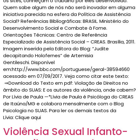
os sites, conheçam o trabalho por eles desenvolvido.
Quem sabe algum de nós não será inovador em alguma
iniciativa parecida na esfera da Política de Assistência
Social? Referências Bibliográficas: BRASIL. Ministério do
Desenvolvimento Social e Combate à Fome.
Orientações Técnicas: Centro de Referência
Especializado de Assistência Social – CREAS. Brasília, 2011.
Imagem inserida pela Editora do Blog: “Judite
decapitando Holofernes” de Artemisia
Gentileschi. Disponível
em:http://www.bbc.com/portuguese/geral-38594660
acessado em 07/09/2017. Veja como citar este texto:
⇒Download do Texto em pdf: Violação de Direitos no
âmbito do SUAS: E os autores da violência, onde cabem?
Por Lívia de Paula —*Lívia de Paula é Psicóloga do CREAS
de Itaúna/MG e colabora mensalmente com o Blog
Psicologia no SUAS. Para ler os demais textos da
Lívia: Clique aqui
Violência Sexual Infanto-