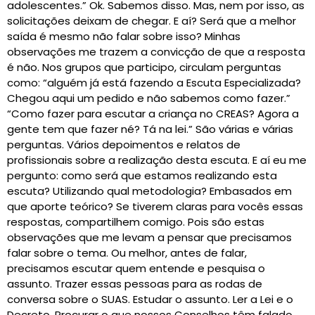
adolescentes.” Ok. Sabemos disso. Mas, nem por isso, as
solicitações deixam de chegar. E aí? Será que a melhor
saída é mesmo não falar sobre isso? Minhas
observações me trazem a convicção de que a resposta
é não. Nos grupos que participo, circulam perguntas
como: “alguém já está fazendo a Escuta Especializada?
Chegou aqui um pedido e não sabemos como fazer.”
“Como fazer para escutar a criança no CREAS? Agora a
gente tem que fazer né? Tá na lei.” São várias e várias
perguntas. Vários depoimentos e relatos de
profissionais sobre a realização desta escuta. E aí eu me
pergunto: como será que estamos realizando esta
escuta? Utilizando qual metodologia? Embasados em
que aporte teórico? Se tiverem claras para vocês essas
respostas, compartilhem comigo. Pois são estas
observações que me levam a pensar que precisamos
falar sobre o tema. Ou melhor, antes de falar,
precisamos escutar quem entende e pesquisa o
assunto. Trazer essas pessoas para as rodas de
conversa sobre o SUAS. Estudar o assunto. Ler a Lei e o
Decreto. Procurar o que nossos Conselhos têm falado