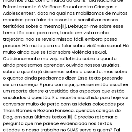
maio nos traz, com a marca do dia 18: “Dia Nacional de
Enfrentamento à Violência Sexual contra Crianças e
Adolescentes”, data na qual nos mobilizamos de muitas
maneiras para falar do assunto e sensibilizar nossos
territórios sobre o mesmo[ii]. Debruçar-me sobre esse
tema tão caro para mim, tendo em vista minha
trajetória, não se revela missão fácil, embora possa
parecer. Há muito para se falar sobre violência sexual. Há
muito ainda que se falar sobre violência sexual.
Cotidianamente me vejo refletindo sobre o quanto
ainda precisamos aprender, ouvindo nossos usuários,
sobre o quanto já dissemos sobre o assunto, mas sobre
o quanto ainda precisamos dizer. Esse texto pretende
ser um começo. E para começar, precisei então escolher
um recorte dentre a vastidão dos aspectos que estão
vinculados à questão. E o recorte escolhido para hoje vai
conversar muito de perto com as ideias colocadas por
Thaís Gomes e Rozana Fonseca, queridas colegas do
Blog, em seus últimos textos[iii]. É preciso retomar a
pergunta que me parece evidenciada nos textos
citados: o nosso trabalho no SUAS serve a quem? Tal