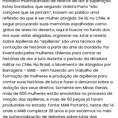
mosaico multifacetado de relatos de dor e superação.
Estes bordados, que segundo Violeta Parra “são
canções que se pintam”, trazem ao público uma
reflexão do que é ser mulher atingida. Se lá, no Chile, é
seguir procurando suas memórias espalhadas como
grãos de areia no deserto, aqui é buscar no fundo dos
rios suas vidas alagadas, organizar-se, lutar e resistir.
Sobre Arpilleras As “arpilleras” são uma técnica de
contação de histórias a partir da arte do bordado. Foi
inventada pelas mulheres chilenas para contar as
histórias de dor e luta durante o período da ditadura
militar no Chile. No Brasil, o Movimento de Atingidos por
Barragens – MAB – vem fazendo um trabalho de
formação de mulheres e produção de arpilleras para
contar suas histórias de luta e fazer a denúncia sobre a
violação dos seus direitos. Somente em Minas Gerais,
mais de 600 mulheres estão envolvidas no processo de
criação das arpilleras, e mais de 50 peças já foram
produzidas no estado. Fonte: MAB Portanto, neste dia 14,
onde o MAB completar 26 anos e por estarmos no mês
de potencialização de debates sobre lutas das