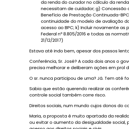
da renda do curador no cálculo da rend
necessitam de cuidador; g) Concessão d
Benefício de Prestação Continuada-BPC; i
continuidade do modelo de avaliação da
acesso ao BPC; k) Incluir novamente as
Federal nº 8.805/2016 e todas as normati
21/12/2017)
Estava até indo bem, apesar dos passos lento
Conferência, Sr. José? A cada dois anos o g
precisa melhorar e deliberam ações em prol 
O sr. nunca participou de uma? Já. Tem até foto
Sabia que estão querendo realizar as conferê
controle social também corre risco.
Direitos sociais, num mundo cujos donos do c
Maria, a proposta é muito apartada da realid
ou evitar o aumento da desigualdade social,
acesso aos direitos sociais e civis.