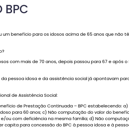
O BPC
tiu um benefício para os idosos acima de 65 anos que não t
o?
idosos com mais de 70 anos, depois passou para 67 e após o
 da pessoa idosa e da assistência social já apontavam para
onal de Assistência Social:
o Benefício de Prestação Continuada – BPC estabelecendo: a
idoso para 60 anos; c) Não computação do valor do benefíc
e/ou com deficiência na mesma família; d) Não computação
per capita para concessão do BPC à pessoa idosa e à pess