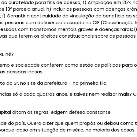
a do curatelado para fins de acesso; f) Ampliação em 25% n
e 13º parcela anual; h) Incluir as pessoas com doenças cr
) Garantir a continuidade da vinculação do benefício ao sal
s pessoas com deficiência baseado na CIF (Classificação In
 pessoas com transtornos mentais graves e doenças raras; 
vas que ferem os direitos constitucionais sobre as pessoas
s, né?
overno e sociedade conferem como estão as políticas para 
das pessoas idosas.
 do Sr. no site da prefeitura – na primeira fila.
ncias só a cada quatros anos, e talvez nem realizar mais? 
apital ditam as regras, exigem defesa constante.
ade do país. Quero dizer que quem propôs ou deixou como t
 porque idoso em situação de miséria, na maioria dos caso