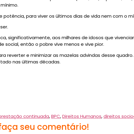
 mínimo.
 de potência, para viver os últimos dias de vida nem com o m
ser.
ica, significativamente, aos milhares de idosos que vivenc
e social, então o pobre vive menos e vive pior.
é para reverter e minimizar as mazelas advindas desse quadro
stado nas últimas décadas.
 prestação continuada
,
BPC
,
Direitos Humanos
,
direitos socio
 faça seu comentário!