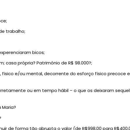
oce;
de trabalho;
experenciaram bicos;
 casa própria? Patrimônio de R$ 98.000?;
físico e/ou mental, decorrente do esforço físico precoce 
rretamente ou em tempo hábil – o que os deixaram sequel
 Maria?
?
minuir de forma tão abrupta o valor (de R$998,00 para R$40