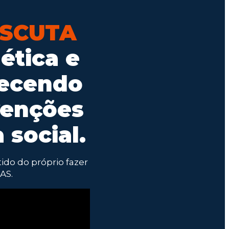
SCUTA
ética e
alecendo
venções
 social.
ido do próprio fazer
AS.