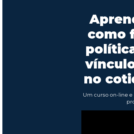
Apren
como f
polític
víncul
no coti
Um curso on-line e 
pr