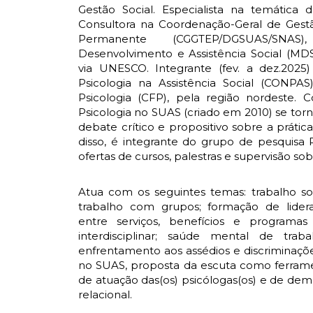
Gestão Social. Especialista na temática
Consultora na Coordenação-Geral de Gest
Permanente (CGGTEP/DGSUAS/SNA
Desenvolvimento e Assistência Social (MD
via UNESCO. Integrante (fev. a dez.2025
Psicologia na Assistência Social (CONPA
Psicologia (CFP), pela região nordeste. 
Psicologia no SUAS (criado em 2010) se to
debate crítico e propositivo sobre a prátic
disso, é integrante do grupo de pesquisa 
ofertas de cursos, palestras e supervisão so
Atua com os seguintes temas: trabalho soci
trabalho com grupos; formação de lidera
entre serviços, benefícios e programas s
interdisciplinar; saúde mental de traba
enfrentamento aos assédios e discriminaçõe
no SUAS, proposta da escuta como ferrament
de atuação das(os) psicólogas(os) e de dema
relacional.