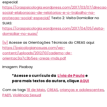
especial:
https://craspsicologia.wordpress.com/2017/03/07/direcao
social-elaboracao-de-relatorios-e-o-trabalho-na-
protecao-social-especial/
Texto 2: Visita Domiciliar no
SUAS:
https://craspsicologia.wordpress.com/2017/04/05/visita-
domiciliar-no-suas/
[iv]
Acesse as Orientações Técnicas do CREAS aqui:
https://psicologianosuas.com/wp-
content/uploads/2012/10/caderno-de-
orientac3a7c3b5es-creas-mds.pdf
Imagem: Pixabay
*Acesse o currículo da
Lívia de Paula
e
para mais textos da autora,
clique
AQUI
Com as tags
18 de Maio
,
CREAS
,
crianças e adolescentes
,
PAEFI
,
Violência Sexual