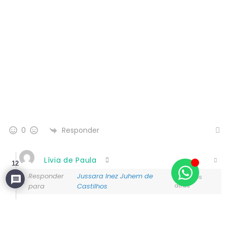
Responder
0
Lívia de Paula
12
Responder
Jussara Inez Juhem de
9 anos
para
Castilhos
atrás
Olá Jussara, obrigada por comentar.
A realidade não é muito diferente nos mais diversos