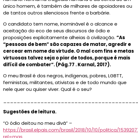
único homem, é também de milhares de apoiadores ou
de tantos outros silenciosos frente a barbárie.
O candidato tem nome, inominável é o alcance e
aceitação do eco de seus discursos de ódio e
proposições explicitamente alheias à civilização.
“As
“pessoas de bem” são capazes de matar, agredir e
cercear em nome da virtude. O mal com fins e metas
virtuosas talvez seja o pior de todos, porque é mais
difícil de combater”. (Pág.77 . Karnal, 2017).
O meu Brasil é dos negros, indígenas, pobres, LGBTT,
feministas, militantes, ativistas e de todo mundo que
nele quer ou quiser viver. Qual é o seu?
_______________________________________
Sugestões de leitura.
“O ódio deitou no meu divã” –
https://brasil.elpais.com/brasil/2018/10/10/politica/15392
rel=mas