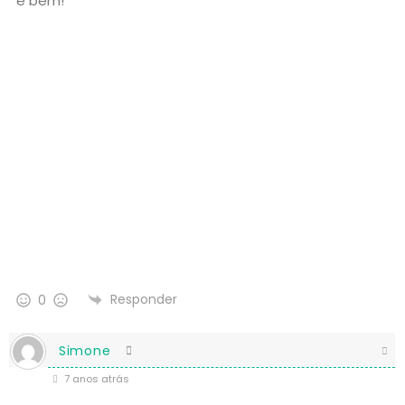
e bem!
Responder
0
Simone
7 anos atrás