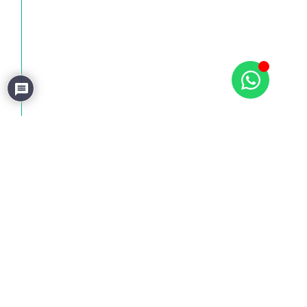
0
Responder
Cpsb Semps
8 anos atrás
Prezada Rozana,
Parabéns e felicidades nessa nova e tão especial fase
de sua vida.