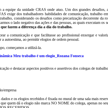
m a equipe da unidade CRAS onde atuo. Um dos grandes desafios, a
S exige dos trabalhadores habilidades de comunicação, trabalho em g
trabalho, considerando os desafios como precarização decorrente da rota
izarmos o lado negativo das ações e das pessoas, as quais executam os s
s que fazem a diferença dia a dia do trabalho.
ar a comunicação e que facilitasse ao profissional enxergar e valoriza
a autoestima, ao permitir elogios de ordem pessoal.
po, começamos a utilizá-la.
inâmica Meu trabalho é um elogio_Rozana Fonseca
ação e destacar aspectos positivos e assertivos dos colegas de trabalho
ção/empresa
ados e os elogios recebidos é fixada no mural de uma sala mais reserva
que quem dá o elogio não marca NO NOME do colega, apenas no seu,
LOGIOS RECEBIDOS.