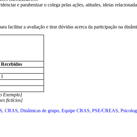
idenciar e parabenizar o colega pelas ações, atitudes, ideias relaciona
ra facilitar a avaliação e tirar dúvidas acerca da participação na dinâm
s Recebidos
 I
 Exemplo]
ictícios]
S
,
CRAS
,
Dinâmicas de grupo
,
Equipe CRAS
,
PSE/CREAS
,
Psicolo