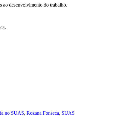
das ao desenvolvimento do trabalho.
ica.
gia no SUAS
,
Rozana Fonseca
,
SUAS