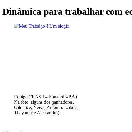
Ir
Dinâmica para trabalhar com e
para
o
conteúdo
Equipe CRAS I – Eunápolis/BA (
Na foto: alguns dos ganhadores,
Gildelice, Neiva, Antônio, Izabela,
Thayanne e Alessandro)