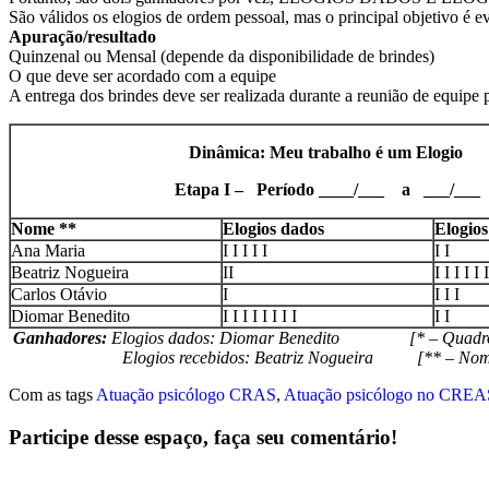
São válidos os elogios de ordem pessoal, mas o principal objetivo é ev
Apuração/resultado
Quinzenal ou Mensal (depende da disponibilidade de brindes)
O que deve ser acordado com a equipe
A entrega dos brindes deve ser realizada durante a reunião de equipe pa
Dinâmica: Meu trabalho é um Elogio
Etapa I – Período ____/___ a ___/___
Nome **
Elogios dados
Elogio
Ana Maria
I I I I I
I I
Beatriz Nogueira
II
I I I I I I
Carlos Otávio
I
I I I
Diomar Benedito
I I I I I I I I
I I
Ganhadores:
Elogios dados: Diomar Benedito [* – Quadro
Elogios recebidos: Beatriz Nogueira [** – Nomes f
Com as tags
Atuação psicólogo CRAS
,
Atuação psicólogo no CREA
Participe desse espaço, faça seu comentário!