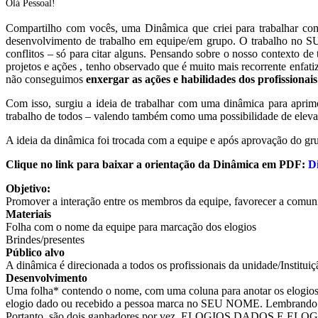
Olá Pessoal!
Compartilho com vocês, uma Dinâmica que criei para trabalhar co
desenvolvimento de trabalho em equipe/em grupo. O trabalho no SUA
conflitos – só para citar alguns. Pensando sobre o nosso contexto de 
projetos e ações , tenho observado que é muito mais recorrente enfat
não conseguimos
enxergar as ações e habilidades dos profissionai
Com isso, surgiu a ideia de trabalhar com uma dinâmica para aprimor
trabalho de todos – valendo também como uma possibilidade de elevar 
A ideia da dinâmica foi trocada com a equipe e após aprovação do gru
Clique no link para baixar a orientação da Dinâmica em PDF:
D
Objetivo:
Promover a interação entre os membros da equipe, favorecer a comunic
Materiais
Folha com o nome da equipe para marcação dos elogios
Brindes/presentes
Público alvo
A dinâmica é direcionada a todos os profissionais da unidade/Institui
Desenvolvimento
Uma folha* contendo o nome, com uma coluna para anotar os elogios d
elogio dado ou recebido a pessoa marca no SEU NOME. Lembrando 
Portanto, são dois ganhadores por vez, ELOGIOS DADOS E E