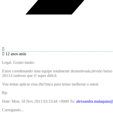
12 anos atrás
Legal. Gostei muito;
Estou coordenando uma equipe totalmente desmotivada,devido baixo sa
2013.Confesso que t? super dificil.
Vou tentar aplicar essa din?mica para tentar melhorar o astral.
Bjs
Date: Mon, 18 Nov 2013 03:33:44 +0000 To:
alexsandra.malaquias
Carregando...