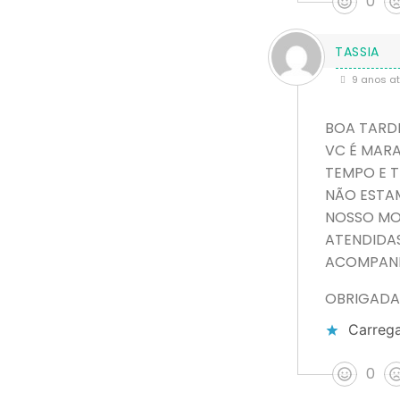
0
TASSIA
9 anos at
BOA TARDE
VC É MARA
TEMPO E T
NÃO ESTA
NOSSO MOD
ATENDIDAS
ACOMPANH
OBRIGADA
Carrega
0