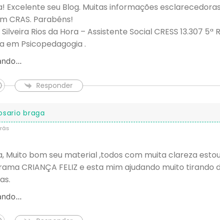
! Excelente seu Blog. Muitas informações esclarecedor
em CRAS. Parabéns!
 Silveira Rios da Hora – Assistente Social CRESS 13.307 5ª 
ta em Psicopedagogia .
ndo...
Responder
osario braga
rás
, Muito bom seu material ,todos com muita clareza esto
rama CRIANÇA FELIZ e esta mim ajudando muito tirando 
as.
ndo...