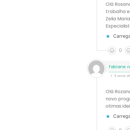
Olá Rosana
trabalha 
Zelia Maria
Especialis
Carrega
0
fabiane r
9 anos at
Olá Rozana
novo prog
otimas idei
Carrega