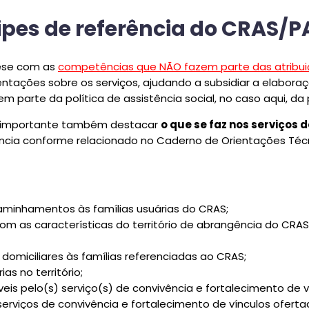
ipes de referência do CRAS/P
ese com as
competências que NÃO fazem parte das atribu
ientações sobre os serviços, ajudando a subsidiar a elab
arte da política de assistência social, no caso aqui, da 
r importante também destacar
o que se faz nos serviços 
ência conforme relacionado no Caderno de Orientações Téc
caminhamentos às famílias usuárias do CRAS;
m as características do território de abrangência do CRAS
 domiciliares às famílias referenciadas ao CRAS;
s no território;
eis pelo(s) serviço(s) de convivência e fortalecimento de ví
iços de convivência e fortalecimento de vínculos ofertado