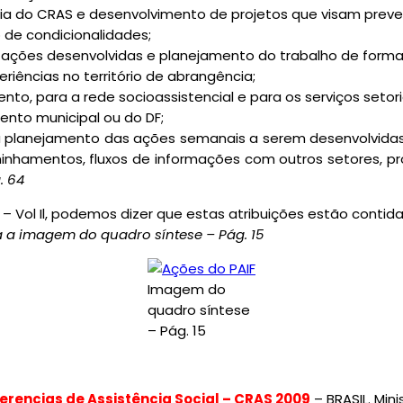
cia do CRAS e desenvolvimento de projetos que visam preven
e condicionalidades;
 ações desenvolvidas e planejamento do trabalho de forma 
iências no território de abrangência;
para a rede socioassistencial e para os serviços setoria
ento municipal ou do DF;
a planejamento das ações semanais a serem desenvolvidas, 
inhamentos, fluxos de informações com outros setores, p
. 64
 Vol Il, podemos dizer que estas atribuições estão contida
a a imagem do quadro síntese – Pág. 15
Imagem do
quadro síntese
– Pág. 15
rencias de Assistência Social – CRAS 2009
– BRASIL. Min