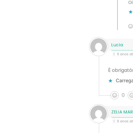
Oi
Lucia
9 anos at
É obrigató
Carrega
0
ZELIA MAR
9 anos at