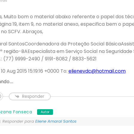
trás
, Muito bom o material abaixo referente o papel dos téc
ágina 19, item 9, no material anexo, especifica bem o pap
 no SCFV. Abraços,
ral SantosCoordenadora da Proteção Social BásicaAssist
5ª região-BAEspecialista em Serviço Social na Seguridade
l.: (77) 9999-2490 / 9191-8082 / 8833-5621
10 Aug 2015 15:19:16 +0000 To:
elienevdc@hotmail.com
ndo...
Responder
ozana Fonseca
Autor
Responder para
Eliene Amaral Santos