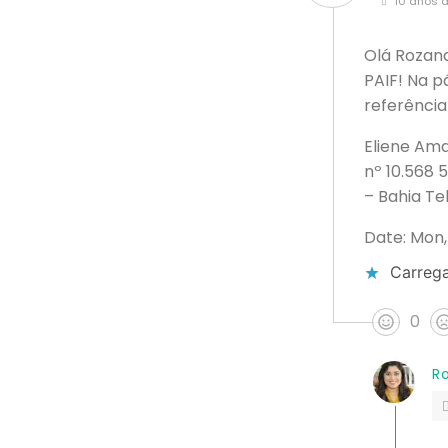
10 anos a
Olá Rozana
PAIF! Na p
referência
Eliene Ama
nº 10.568 
– Bahia Te
Date: Mon, 
Carrega
0
R