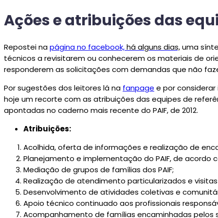
Ações e atribuições das equ
Repostei na
página no facebook,
há alguns dias,
uma sínt
técnicos a revisitarem ou conhecerem os materiais de or
responderem as solicitações com demandas que não fazem p
Por sugestões dos leitores lá na
fanpage
e por considera
hoje um recorte com as atribuições das equipes de refer
apontadas no caderno mais recente do PAIF, de 2012.
Atribuições:
Acolhida, oferta de informações e realização de en
Planejamento e implementação do PAIF, de acordo co
Mediação de grupos de famílias dos PAIF;
Realização de atendimento particularizados e visitas
Desenvolvimento de atividades coletivas e comunitária
Apoio técnico continuado aos profissionais responsáv
Acompanhamento de famílias encaminhadas pelos serv