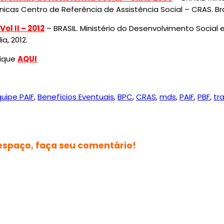
icas Centro de Referência de Assistência Social – CRAS. Bras
ol II – 2012
– BRASIL. Ministério do Desenvolvimento Social
a, 2012.
lique
AQUI
uipe PAIF
,
Benefícios Eventuais
,
BPC
,
CRAS
,
mds
,
PAIF
,
PBF
,
tr
 espaço, faça seu comentário!