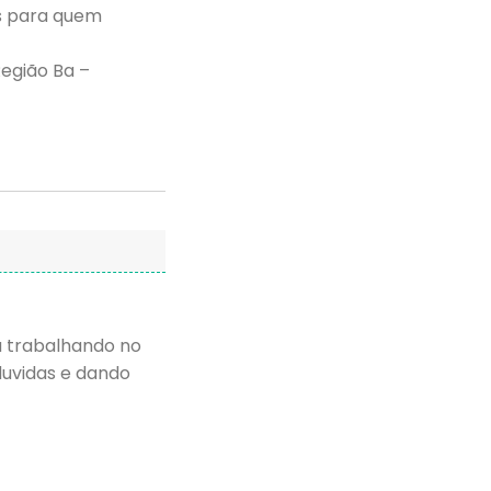
as para quem
Região Ba –
u trabalhando no
duvidas e dando