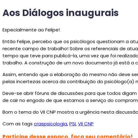
Aos Diálogos inaugurais
Especialmente ao Felipe!
Então Felipe, percebo que os psicólogos questionam a a
recente campo de trabalho! Sobre os referenciais de atua
tempo que teve para publicá-la, uma vez que foi realiz
trabalho. A construção de um novo documento já está a c
Assim, entendo que a elaboração do mesmo não deve ser
pelas incertezas acerca da contribuição do psicólogo(a) n
Deve-se abrir fóruns de discussões para que todos digam 
de cair no engodo de que estamos a serviço do compromiss
Bom o tema do VII CNP mostra a urgência nesta discussão:
Com as tags
craspsicologia
,
PSI
,
VII CNP
Participe desse espaço, faça seu comentário!