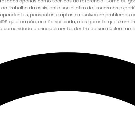
os tratados apenas como técnicos de referência. Como eu g
 ao trabalho da assistente social afim de trocarmos experi
dependentes, pensantes e aptas a resolverem problemas cor
 MDS quer ou não, eu não sei ainda, mas garanto que é um t
a comunidade e principalmente, dentro de seu núcleo famili