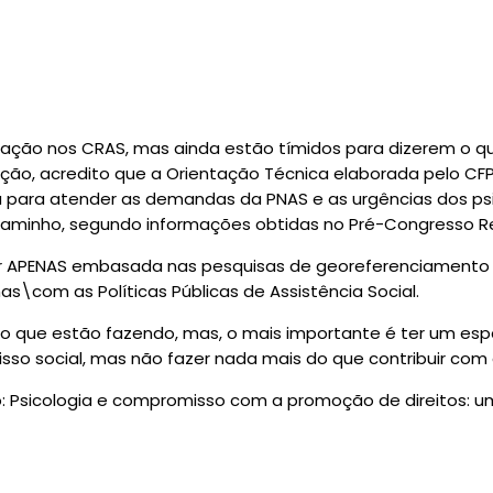
tuação nos CRAS, mas ainda estão tímidos para dizerem o 
ção, acredito que a Orientação Técnica elaborada pelo CFP
ada para atender as demandas da PNAS e as urgências dos 
aminho, segundo informações obtidas no Pré-Congresso Reg
 APENAS embasada nas pesquisas de georeferenciamento e\
as\com as Políticas Públicas de Assistência Social.
o que estão fazendo, mas, o mais importante é ter um espa
o social, mas não fazer nada mais do que contribuir com e
 Psicologia e compromisso com a promoção de direitos: um 