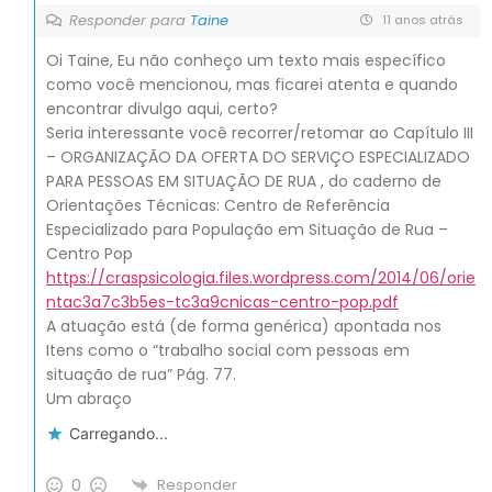
Responder para
Taine
11 anos atrás
Oi Taine, Eu não conheço um texto mais específico
como você mencionou, mas ficarei atenta e quando
encontrar divulgo aqui, certo?
Seria interessante você recorrer/retomar ao Capítulo III
– ORGANIZAÇÃO DA OFERTA DO SERVIÇO ESPECIALIZADO
PARA PESSOAS EM SITUAÇÃO DE RUA , do caderno de
Orientações Técnicas: Centro de Referência
Especializado para População em Situação de Rua –
Centro Pop
https://craspsicologia.files.wordpress.com/2014/06/orie
ntac3a7c3b5es-tc3a9cnicas-centro-pop.pdf
A atuação está (de forma genérica) apontada nos
Itens como o “trabalho social com pessoas em
situação de rua” Pág. 77.
Um abraço
Carregando...
0
Responder