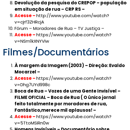
Devolução da pesquisa do CREPOP – população
em situação de rua – CRP RS –
Acesse –
http://www.youtube.com/watch?
v=cjrf3ZHRcjA
Fórum – Moradores de Rua – TV Justiça –
Acesse –
https://www.youtube.com/watch?
v=NSm1kXNYViw
Filmes/Documentários
À margem da Imagem (2003) – Direção: Evaldo
Mocarzel –
Acesse –
https://www.youtube.com/watch?
v=Dhg7UYd998c
Boca de Rua – Vozes de uma Gente Invisível –
FILME OFICIAL – Boca de Rua ( O único jornal
feito totalmente por moradores de rua,
Fantástico,merece mil aplausos! –
Acesse –
https://www.youtube.com/watch?
v=5TtoMSiRn0w
Homens Invisíveis – Documentário sobre