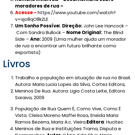
moradores de rua –
Acesse –
https://www.youtube.com/watch?
v=sjo8qO8kZLE
Um Sonho Possíve
l.
Direção:
John Lee Hancock –
Com Sandra Bullock –
Nome Original:
The Blind
Side –
Ano:
2009 (Uma mulher ajuda um morador
de rua a encontrar um futuro brilhante como
esportista)
Livros
Trabalho e população em situação de rua no Brasil.
Autora: Maria Lucia Lopes da Silva, Cortez Editora,
Meninos De Rua. Autora: Ligia Costa Leite, Editora
Saraiva, 2009
População de Rua Quem É, Como Vive, Como É
Vista. Cleisa Moreno Maffei Rosa, Eneida Maria
Ramos Bezerra, Maria A.c. Vieira.
Editora
: Hucitec
Meninos de Rua e Instituições Trama, Disputa e