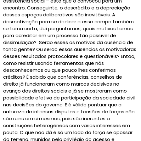
assistência social – este que o convocou para um
encontro. Conseguinte, o descrédito e a depreciação
desses espaços deliberativos são inevitáveis. A
desmotivação para se dedicar a esse campo também
se torna certa, daí perguntamos, quais motivos temos
para acreditar em um processo tão passível de
dissimulação? Serão esses os motivos da ausência de
tanta gente? Ou serão essas ausências as motivadoras
desses resultados protocolares e questionáveis? Então,
como resistir usando ferramentas que nós
desconhecemos ou que pouco lhes conferimos
créditos? É sabido que conferências, conselhos de
direito já funcionaram como marcos decisivos no
avanço dos direitos sociais e já se mostraram como
possibilidade efetiva de participação da sociedade civil
nas decisões do governo. E é válido pontuar que a
natureza de intensas disputas e tensões de forças não
são ruins em si mesmas, pois são inerentes a
construções heterogêneas com vários interesses em
pauta. O que não dá é só um lado da força se apossar
do terreno, munidos pelo privilégio do acesso e