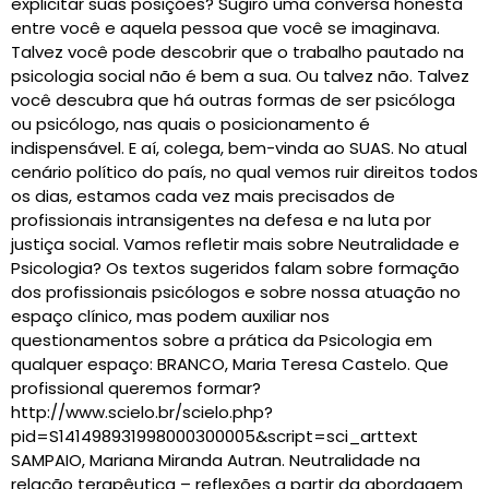
explicitar suas posições? Sugiro uma conversa honesta
entre você e aquela pessoa que você se imaginava.
Talvez você pode descobrir que o trabalho pautado na
psicologia social não é bem a sua. Ou talvez não. Talvez
você descubra que há outras formas de ser psicóloga
ou psicólogo, nas quais o posicionamento é
indispensável. E aí, colega, bem-vinda ao SUAS. No atual
cenário político do país, no qual vemos ruir direitos todos
os dias, estamos cada vez mais precisados de
profissionais intransigentes na defesa e na luta por
justiça social. Vamos refletir mais sobre Neutralidade e
Psicologia? Os textos sugeridos falam sobre formação
dos profissionais psicólogos e sobre nossa atuação no
espaço clínico, mas podem auxiliar nos
questionamentos sobre a prática da Psicologia em
qualquer espaço: BRANCO, Maria Teresa Castelo. Que
profissional queremos formar?
http://www.scielo.br/scielo.php?
pid=S141498931998000300005&script=sci_arttext
SAMPAIO, Mariana Miranda Autran. Neutralidade na
relação terapêutica – reflexões a partir da abordagem