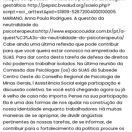
gestáltica. http://pepsic.bvsalud.org/scielo.php?
script=sci_arttext&pid=S1809-52672004000100005
MARIANO, Anna Paula Rodrigues. A questão da
neutralidade do
psicoterapeuta.http://www.espacocuidar.com.br/pt/a-
quest%C3%A3o-da-neutralidade-do-psicoterapeuta/
Cabe ainda uma última reflexão que pode contribuir
para que você queira estar conosco na empreitada do
SUAS. Para dar conta desta tarefa de defesa de direitos
não podemos trabalhar isolados. Na última reunião da
Comissão das Psicólogas (os) do SUAS da Subsede
Centro Oeste do Conselho Regional de Psicologia de
Minas Gerais, l Assistência Social exige participação e
discussão coletiva. Se você está chegando agora ou já
é velho de casa não importa. Pense na sua participação.
Ela é uma das formas de nos ajudar na construção da
nossa identidade enquanto trabalhadores. Há muitas
maneiras de se apropriar, de dividir angústias
pertinentes às nossas tarefas, de se informar, de
contribuir para o fortalecimento da política: procure os