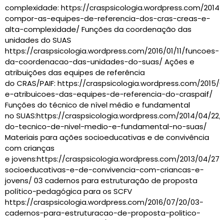
complexidade: https://craspsicologia.wordpress.com/201
compor-as-equipes-de-referencia-dos-cras-creas-e-
alta-complexidade/ Funções da coordenação das
unidades do SUAS
https://craspsicologia.wordpress.com/2016/01/11/funcoes-
da-coordenacao-das-unidades-do-suas/ Ações e
atribuições das equipes de referência
do CRAS/PAIF: https://craspsicologia.wordpress.com/2015
e-atribuicoes-das-equipes-de-referencia-do-craspaif/
Funções do técnico de nível médio e fundamental
no SUAS:https://craspsicologia.wordpress.com/2014/04/2
do-tecnico-de-nivel-medio-e-fundamental-no-suas/
Materiais para ações socioeducativas e de convivência
com crianças
e jovens:https://craspsicologia.wordpress.com/2013/04/2
socioeducativas-e-de-convivencia-com-criancas-e-
jovens/ 03 cadernos para estruturação de proposta
político-pedagógica para os SCFV
https://craspsicologia.wordpress.com/2016/07/20/03-
cadernos-para-estruturacao-de-proposta-politico-