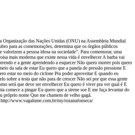
pela Organização das Nações Unidas (ONU) na Assembleia Mundial
utubro para as comemorações, determina que os órgãos públicos
ue valorizem a pessoa idosa na sociedade”. Para comemorar, uma
sa mais moderna que existe nessa vida é envelhecer A barba vai
morrendo e a gente aprendendo a esquecer Não quero morrer pois quero
eio da sala de estar Eu quero que a panela de pressão pressione E
ero estar no meio do ciclone Pra poder aproveitar E quando eu
 sobre a testa que não para de crescer Não sei por que essa gente
omo será que deve ser envelhecer Eu quero é viver pra ver qual é E
pia comece a pingar Eu quero que a sirene soe E me faça levantar do
 meu próprio nome Que me chamem de velho gagá.
po http://www.vagalume.com.br/my/rozanafonseca/