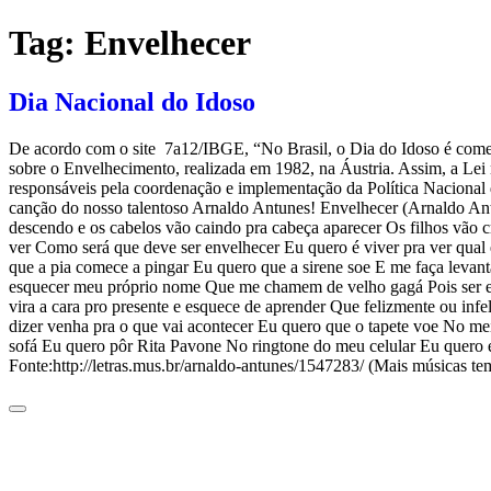
Ir
Tag:
Envelhecer
para
o
conteúdo
Dia Nacional do Idoso
De acordo com o site 7a12/IBGE, “No Brasil, o Dia do Idoso é com
sobre o Envelhecimento, realizada em 1982, na Áustria. Assim, a Lei 
responsáveis pela coordenação e implementação da Política Nacional 
canção do nosso talentoso Arnaldo Antunes! Envelhecer (Arnaldo An
descendo e os cabelos vão caindo pra cabeça aparecer Os filhos vão 
ver Como será que deve ser envelhecer Eu quero é viver pra ver qual 
que a pia comece a pingar Eu quero que a sirene soe E me faça levan
esquecer meu próprio nome Que me chamem de velho gagá Pois ser ete
vira a cara pro presente e esquece de aprender Que felizmente ou inf
dizer venha pra o que vai acontecer Eu quero que o tapete voe No mei
sofá Eu quero pôr Rita Pavone No ringtone do meu celular Eu quero
Fonte:http://letras.mus.br/arnaldo-antunes/1547283/ (Mais músicas 