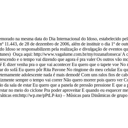
emorado na mesma data do Dia Internacional do Idoso, estabelecido 
nº 11.443, de 28 de dezembro de 2006, além de instituir o dia 1º de o
do Idoso se responsabilizem pela realização e divulgação de eventos q
tunes) Ouça aqui: http://www.vagalume.com.br/my/rozanafonseca/ A coi
crescendo e o tempo vai dizendo que agora é pra valer Os outros vão 
é E dizer venha pra o que vai acontecer Eu quero que o tapete voe No m
tar do sofá Eu quero pôr Rita Pavone No ringtone do meu celular Eu qu
rnamente adolescente nada é mais demodé Com uns ralos fios de cabelo
elizmente sempre o tempo vai correr Não quero morrer pois quero ver C
o da sala de estar Eu quero que a panela de pressão pressione E que a 
 estar no meio do ciclone Pra poder aproveitar E quando eu esquecer
temáticas em:http://wp.me/pPtLP-kn) – Músicas para Dinâmicas de gru