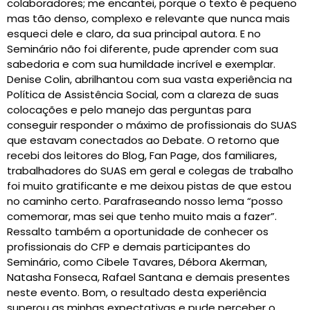
colaboradores; me encantei, porque o texto é pequeno
mas tão denso, complexo e relevante que nunca mais
esqueci dele e claro, da sua principal autora. E no
Seminário não foi diferente, pude aprender com sua
sabedoria e com sua humildade incrível e exemplar.
Denise Colin, abrilhantou com sua vasta experiência na
Política de Assistência Social, com a clareza de suas
colocações e pelo manejo das perguntas para
conseguir responder o máximo de profissionais do SUAS
que estavam conectados ao Debate. O retorno que
recebi dos leitores do Blog, Fan Page, dos familiares,
trabalhadores do SUAS em geral e colegas de trabalho
foi muito gratificante e me deixou pistas de que estou
no caminho certo. Parafraseando nosso lema “posso
comemorar, mas sei que tenho muito mais a fazer”.
Ressalto também a oportunidade de conhecer os
profissionais do CFP e demais participantes do
Seminário, como Cibele Tavares, Débora Akerman,
Natasha Fonseca, Rafael Santana e demais presentes
neste evento. Bom, o resultado desta experiência
superou as minhas expectativas e pude perceber o