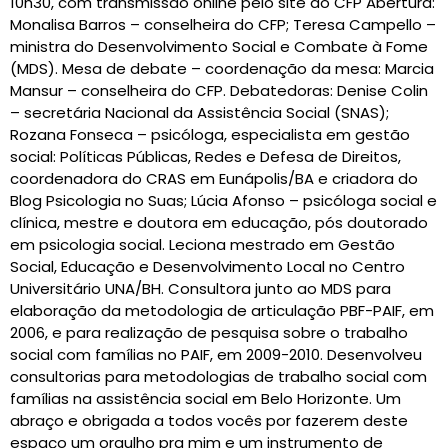
10h30, com transmissão online pelo site do CFP Abertura:
Monalisa Barros – conselheira do CFP; Teresa Campello –
ministra do Desenvolvimento Social e Combate à Fome
(MDS). Mesa de debate – coordenação da mesa: Marcia
Mansur – conselheira do CFP. Debatedoras: Denise Colin
– secretária Nacional da Assistência Social (SNAS);
Rozana Fonseca – psicóloga, especialista em gestão
social: Políticas Públicas, Redes e Defesa de Direitos,
coordenadora do CRAS em Eunápolis/BA e criadora do
Blog Psicologia no Suas; Lúcia Afonso – psicóloga social e
clínica, mestre e doutora em educação, pós doutorado
em psicologia social. Leciona mestrado em Gestão
Social, Educação e Desenvolvimento Local no Centro
Universitário UNA/BH. Consultora junto ao MDS para
elaboração da metodologia de articulação PBF-PAIF, em
2006, e para realização de pesquisa sobre o trabalho
social com famílias no PAIF, em 2009-2010. Desenvolveu
consultorias para metodologias de trabalho social com
famílias na assistência social em Belo Horizonte. Um
abraço e obrigada a todos vocês por fazerem deste
espaço um orgulho pra mim e um instrumento de