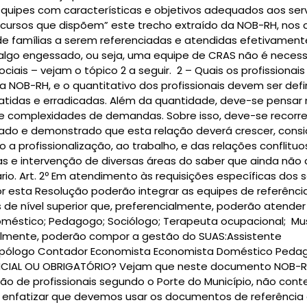
equipes com características e objetivos adequados aos ser
recursos que dispõem” este trecho extraído da NOB-RH, n
famílias a serem referenciadas e atendidas efetivamente
algo engessado, ou seja, uma equipe de CRAS não é necess
sociais – vejam o tópico 2 a seguir. 2 – Quais os profissio
a NOB-RH, e o quantitativo dos profissionais devem ser de
batidas e erradicadas. Além da quantidade, deve-se pensar
e complexidades de demandas. Sobre isso, deve-se recorrer 
tado e demonstrado que esta relação deverá crescer, con
o a profissionalização, ao trabalho, e das relações conflit
sas e intervenção de diversas áreas do saber que ainda nã
 Art. 2º Em atendimento às requisições específicas dos ser
por esta Resolução poderão integrar as equipes de referência
s de nível superior que, preferencialmente, poderão atender
oméstico; Pedagogo; Sociólogo; Terapeuta ocupacional; Mus
ncialmente, poderão compor a gestão do SUAS:Assistente
opólogo Contador Economista Economista Doméstico Pedag
ERENCIAL OU OBRIGATÓRIO? Vejam que neste documento NOB
ção de profissionais segundo o Porte do Município, não con
te enfatizar que devemos usar os documentos de referência