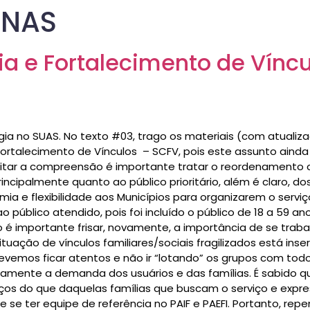
CNAS
ia e Fortalecimento de Vínc
gia no SUAS. No texto #03, trago os materiais (com atualiz
ortalecimento de Vínculos – SCFV, pois este assunto aind
cilitar a compreensão é importante tratar o reordenament
incipalmente quanto ao público prioritário, além é claro, 
ia e flexibilidade aos Municípios para organizarem o servi
blico atendido, pois foi incluído o público de 18 a 59 anos
o é importante frisar, novamente, a importância de se traba
uação de vínculos familiares/sociais fragilizados está ins
vemos ficar atentos e não ir “lotando” os grupos com todo
iramente a demanda dos usuários e das famílias. É sabido q
ços do que daquelas famílias que buscam o serviço e expr
 se ter equipe de referência no PAIF e PAEFI. Portanto, re