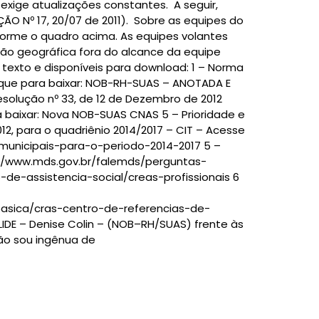
xige atualizações constantes. A seguir,
 Nº 17, 20/07 de 2011). Sobre as equipes do
forme o quadro acima. As equipes volantes
ão geográfica fora do alcance da equipe
texto e disponíveis para download: 1 – Norma
que para baixar: NOB-RH-SUAS – ANOTADA E
esolução nº 33, de 12 de Dezembro de 2012
a baixar: Nova NOB-SUAS CNAS 5 – Prioridade e
, para o quadriênio 2014/2017 – CIT – Acesse
-municipais-para-o-periodo-2014-2017 5 –
://www.mds.gov.br/falemds/perguntas-
de-assistencia-social/creas-profissionais 6
basica/cras-centro-de-referencias-de-
IDE – Denise Colin – (NOB–RH/SUAS) frente às
não sou ingênua de