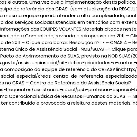
s e outros. Uma vez que a implementação desta política, e
ipe de referência dos CRAS (sem atualização da RESOLUÇÃO
é a mesma equipe que irá atender a alta complexidade, con
os serviços socioassistenciais em territórios com extens
 informações das EQUIPES VOLANTES Materiais citados neste 
notada e Comentada, revisada e reimpressa em 2011 – Cli
 de 2011 – Clique para baixar: Resolução nº 17 – CNAS 4 – R
tema Único de Assistência Social -NOB/SUAS – : Clique par
Pacto de Aprimoramento do SUAS, previsto na NOB SUAS/2012
ds.gov.br/assistenciasocial/cit-define-prioridades-e-metas
 composição da equipe de referência do CREAS? link:http
social-especial/creas-centro-de-referencia-especializado-
os no CRAS – Centro de Referência de Assistência Social?
tas-frequentes/assistencia-social/psb-protecao-especial-
Norma Operacional Básica de Recursos Humanos do SUAS – SL
er contribuído e provocado a releitura destes materiais, 