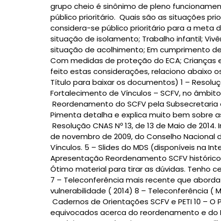
grupo cheio é sinônimo de pleno funcionament
público prioritário. Quais são as situações p
considera-se público prioritário para a meta
situação de isolamento; Trabalho infantil; Viv
situação de acolhimento; Em cumprimento de 
Com medidas de proteção do ECA; Crianças e 
feito estas considerações, relaciono abaixo 
Título para baixar os documentos) 1 – Resoluç
Fortalecimento de Vínculos – SCFV, no âmbit
Reordenamento do SCFV pela Subsecretaria de
Pimenta detalha e explica muito bem sobre a
Resolução CNAS Nº 13, de 13 de Maio de 2014. I
de novembro de 2009, do Conselho Nacional de 
Vínculos. 5 – Slides do MDS (disponíveis na 
Apresentação Reordenamento SCFV histórico 
Ótimo material para tirar as dúvidas. Tenho 
7 – Teleconferência mais recente que abord
vulnerabilidade ( 2014) 8 – Teleconferência (
Cadernos de Orientações SCFV e PETI 10 – O P
equivocados acerca do reordenamento e do 