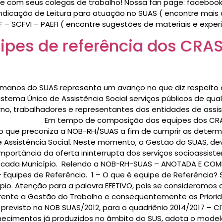
ilhe com seus colegas de trabalho! Nossa fan page: faceb
 Indicação de Leitura para atuação no SUAS ( encontre mais
F – SCFVI – PAEFI ( encontre sugestões de materiais e expe
es de referência dos CRAS,
anos do SUAS representa um avanço no que diz respeito à p
 Sistema Único de Assistência Social serviços públicos de q
no, trabalhadores e representantes das entidades de assis
S“ Em tempo de composição das equipes dos CRAS, C
ca o que preconiza a NOB-RH/SUAS a fim de cumprir as dete
e Assistência Social. Neste momento, a Gestão do SUAS, de
mportância da oferta ininterrupta dos serviços socioassiste
da Município. Relendo a NOB-RH-SUAS – ANOTADA E COMENT
Equipes de Referência. 1 – O que é equipe de Referência? Sã
ípio. Atenção para a palavra EFETIVO, pois se consideramos
rente a Gestão do Trabalho e consequentemente as Priorid
evisto na NOB SUAS/2012, para o quadriênio 2014/2017 – CI
nhecimentos já produzidos no âmbito do SUS, adota o modelo 