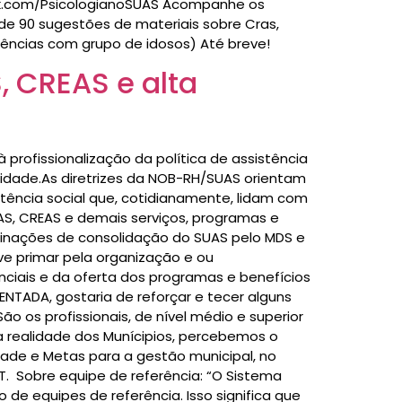
ook.com/PsicologianoSUAS Acompanhe os
 de 90 sugestões de materiais sobre Cras,
riências com grupo de idosos) Até breve!
 CREAS e alta
rofissionalização da política de assistência
ualidade.As diretrizes da NOB-RH/SUAS orientam
tência social que, cotidianamente, lidam com
REAS e demais serviços, programas e
rminações de consolidação do SUAS pelo MDS e
ve primar pela organização e ou
nciais e da oferta dos programas e benefícios
ADA, gostaria de reforçar e tecer alguns
o os profissionais, de nível médio e superior
 a realidade dos Munícipios, percebemos o
ade e Metas para a gestão municipal, no
T. Sobre equipe de referência: “O Sistema
de equipes de referência. Isso significa que