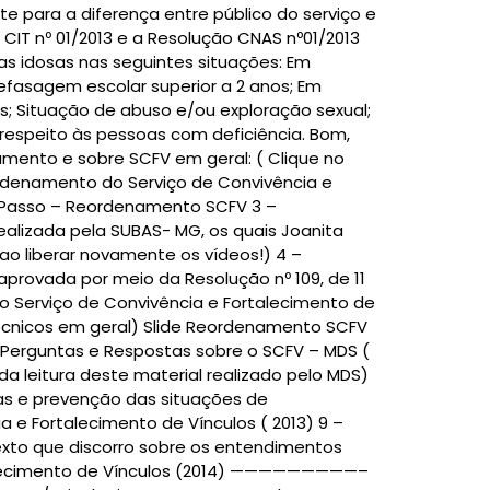
e para a diferença entre público do serviço e
 CIT nº 01/2013 e a Resolução CNAS nº01/2013
as idosas nas seguintes situações: Em
 defasagem escolar superior a 2 anos; Em
; Situação de abuso e/ou exploração sexual;
respeito às pessoas com deficiência. Bom,
amento e sobre SCFV em geral: ( Clique no
eordenamento do Serviço de Convivência e
 a Passo – Reordenamento SCFV 3 –
alizada pela SUBAS- MG, os quais Joanita
o liberar novamente os vídeos!) 4 –
, aprovada por meio da Resolução nº 109, de 11
no Serviço de Convivência e Fortalecimento de
 técnicos em geral) Slide Reordenamento SCFV
Perguntas e Respostas sobre o SCFV – MDS (
a leitura deste material realizado pelo MDS)
as e prevenção das situações de
a e Fortalecimento de Vínculos ( 2013) 9 –
texto que discorro sobre os entendimentos
talecimento de Vínculos (2014) —————————–