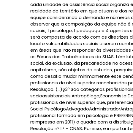
cada unidade de assistência social organiza 
realidade do território em que atuam e dos 
equipe considerando a demanda e números de 
observar que a composição da equipe não é 
sociais, 1 psicólogo, 1 pedagogo e 4 agentes 
será composta de acordo com as diretrizes d
local e vulnerabilidades sociais a serem com
em áreas que irão responder às diversidades 
os Fóruns dos Trabalhadores do SUAS, têm lu
social, da exclusão, da precariedade no acess
capitalismo, são objetos de estudos, pesqui
como desafio mudar minimamente este cenário.
profissionais de nível superior reconhecidas 
Resolução. (…)§3º São categorias profissionai
socioassistenciais:Antropólogo;Economista D
profissionais de nível superior que, prefere
Social PsicólogoAdvogadoAdministradorAntr
profissional formado em psicologia é PREF
reimpressa em 2011) o quadro com a distribui
Resolução nº 17 – CNAS. Por isso, é importan