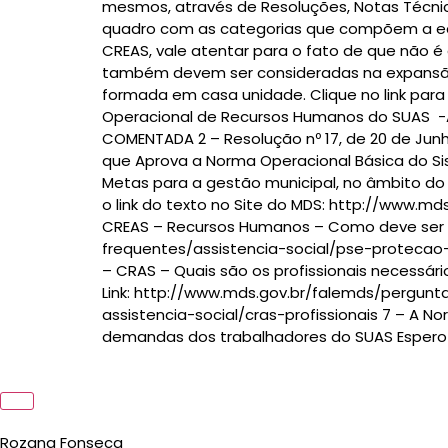
mesmos, através de Resoluções, Notas Técnica
quadro com as categorias que compõem a equ
CREAS, vale atentar para o fato de que não 
também devem ser consideradas na expansão d
formada em casa unidade. Clique no link para
Operacional de Recursos Humanos do SUAS -A
COMENTADA 2 – Resolução nº 17, de 20 de Junho
que Aprova a Norma Operacional Básica do Sis
Metas para a gestão municipal, no âmbito do 
o link do texto no Site do MDS: http://www.m
CREAS – Recursos Humanos – Como deve ser a
frequentes/assistencia-social/pse-protecao-
– CRAS – Quais são os profissionais necessári
Link: http://www.mds.gov.br/falemds/pergun
assistencia-social/cras-profissionais 7 – A 
demandas dos trabalhadores do SUAS Espero t
Rozana Fonseca