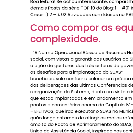
Boa leitura! Se achou interessante, compart
demais Posts da série TOP 10 do Blog: 1 – #01
Creas…) 2 – #02 Atividades com Idosos no PAI
Como compor as equip
complexidade.
“A Norma Operacional Básica de Recursos Hum
social, com vistas a garantir aos usuários do
a ação de gestores das três esferas de gover
os desafios para a implantação do SUA
benefícios, vale conferir e colocar em práti
das deliberações das últimas Conferências d
reorganização do Sistema, dento em vista a i
que estão implantados e em andamento em ca
pontos e comentários acerca do Capítulo IV – 
– EFETIVOS, que irão executar o SUAS no Munic
quão longe estamos de atingir as metas refe
âmbito do Pacto de Aprimoramento do SUAS, pr
Único de Assistência Social, inspirado nos co