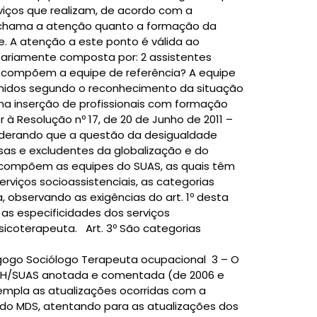
viços que realizam, de acordo com a
os chama a atenção quanto a formação da
. A atenção a este ponto é válida ao
ariamente composta por: 2 assistentes
nais compõem a equipe de referência? A equipe
finidos segundo o reconhecimento da situação
 na inserção de profissionais com formação
à Resolução nº 17, de 20 de Junho de 2011 –
siderando que a questão da desigualdade
uosas e excludentes da globalização e do
o compõem as equipes do SUAS, as quais têm
viços socioassistenciais, as categorias
, observando as exigências do art. 1º desta
 as especificidades dos serviços
icoterapeuta. Art. 3º São categorias
ogo Sociólogo Terapeuta ocupacional 3 – O
-RH/SUAS anotada e comentada (de 2006 e
templa as atualizações ocorridas com a
 do MDS, atentando para as atualizações dos