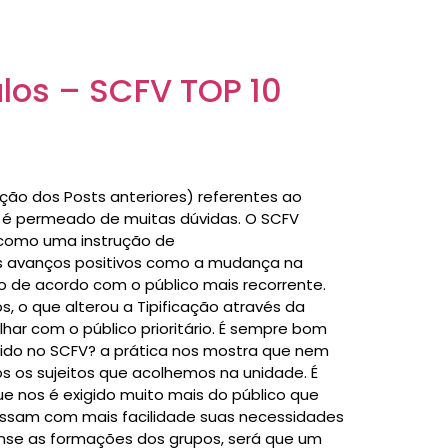
ulos – SCFV TOP 10
ação dos Posts anteriores) referentes ao
a é permeado de muitas dúvidas. O SCFV
o como uma instrução de
dos avanços positivos como a mudança na
ço de acordo com o público mais recorrente.
, o que alterou a Tipificação através da
lhar com o público prioritário. É sempre bom
erido no SCFV? a prática nos mostra que nem
s os sujeitos que acolhemos na unidade. É
ue nos é exigido muito mais do público que
essam com mais facilidade suas necessidades
pense as formações dos grupos, será que um