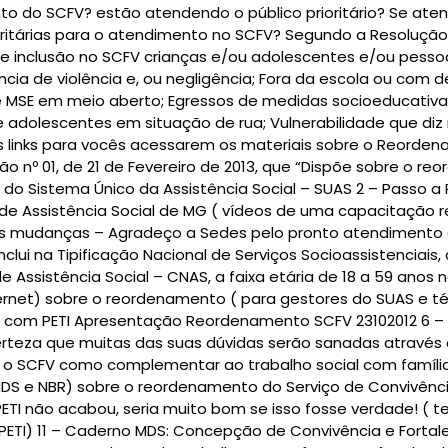
o do SCFV? estão atendendo o público prioritário? Se atent
rioritárias para o atendimento no SCFV? Segundo a Resolução
 de inclusão no SCFV crianças e/ou adolescentes e/ou pesso
ência de violência e, ou negligência; Fora da escola ou com
MSE em meio aberto; Egressos de medidas socioeducativas
adolescentes em situação de rua; Vulnerabilidade que diz 
os links para vocês acessarem os materiais sobre o Reorden
ão nº 01, de 21 de Fevereiro de 2013, que “Dispõe sobre o r
o do Sistema Único da Assistência Social – SUAS 2 – Passo
 Assistência Social de MG ( vídeos de uma capacitação re
s mudanças – Agradeço a Sedes pelo pronto atendimento a
nclui na Tipificação Nacional de Serviços Socioassistenciais
Assistência Social – CNAS, a faixa etária de 18 a 59 anos 
Internet) sobre o reordenamento ( para gestores do SUAS e
com PETI Apresentação Reordenamento SCFV 23102012 6 – 
certeza que muitas das suas dúvidas serão sanadas através d
a o SCFV como complementar ao trabalho social com famíli
 MDS e NBR) sobre o reordenamento do Serviço de Convivênci
ETI não acabou, seria muito bom se isso fosse verdade! ( 
PETI) 11 – Caderno MDS: Concepção de Convivência e For