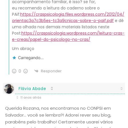
acompanhamento familiar, é isso? se for,
eu recomendo a leitura do caderno sobre o
PAif:
https://craspsicologia.files.wordpress.com/2012/04/
orientac3a7c3b5es-tc3a9cnicas-sobre-o-paif.pdf
e dê
uma olhada nos demais materiais listados neste
Post:
https://craspsicologia.wordpress.com/leitura-cras-
e-creas/papel-do-psicologo-no-cras/
Um abraço
Carregando...
0
Responder
Flávia Abade
11 anos atrás
Querida Rozana, nos encontramos no CONPSI em
Salvador… você se lembra?! Adorei rever seu blog,
parabéns pelo trabalho! Certamente usarei vários