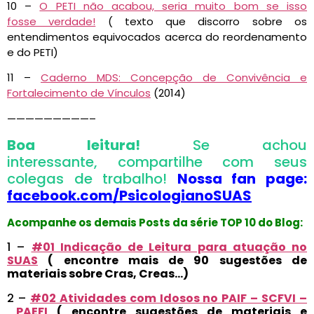
10 –
O PETI não acabou, seria muito bom se isso
fosse verdade!
( texto que discorro sobre os
entendimentos equivocados acerca do reordenamento
e do PETI)
11 –
Caderno MDS: Concepção de Convivência e
Fortalecimento de Vínculos
(2014)
—————————–
Boa leitura!
Se achou
interessante, compartilhe com seus
colegas de trabalho!
Nossa fan page:
facebook.com/PsicologianoSUAS
Acompanhe os demais Posts da série TOP 10 do Blog:
1 –
#01 Indicação de Leitura para atuação no
SUAS
( encontre mais de 90 sugestões de
materiais sobre Cras, Creas…)
2 –
#02 Atividades com Idosos no PAIF – SCFVI –
PAEFI
( encontre sugestões de materiais e