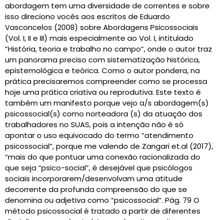
abordagem tem uma diversidade de correntes e sobre
isso direciono vocês aos escritos de Eduardo
Vasconcelos (2008) sobre Abordagens Psicossociais
(Vol. I, II e III) mais especialmente ao Vol. I, intitulado
“História, teoria e trabalho no campo”, onde o autor traz
um panorama preciso com sistematização histórica,
epistemológica e teórica. Como o autor pondera, na
prática precisaremos compreender como se processa
hoje uma prática criativa ou reprodutiva. Este texto é
também um manifesto porque vejo a/s abordagem(s)
psicossocial(s) como norteadora (s) da atuação dos
trabalhadores no SUAS, pois a intenção não é só
apontar o uso equivocado do termo “atendimento
psicossocial”, porque me valendo de Zangari et.al (2017),
“mais do que pontuar uma conexão racionalizada do
que seja “psico-social”, é desejável que psicólogos
sociais incorporarem/desenvolvam uma atitude
decorrente da profunda compreensão do que se
denomina ou adjetiva como “psicossocial”. Pág. 79 O
método psicossocial é tratado a partir de diferentes