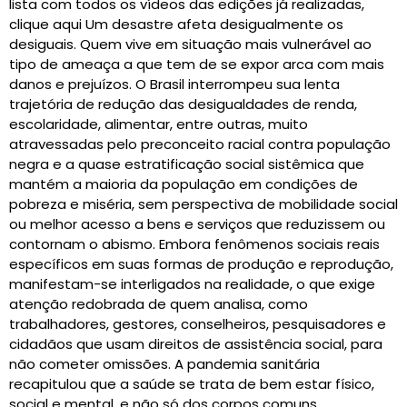
lista com todos os vídeos das edições já realizadas,
clique aqui Um desastre afeta desigualmente os
desiguais. Quem vive em situação mais vulnerável ao
tipo de ameaça a que tem de se expor arca com mais
danos e prejuízos. O Brasil interrompeu sua lenta
trajetória de redução das desigualdades de renda,
escolaridade, alimentar, entre outras, muito
atravessadas pelo preconceito racial contra população
negra e a quase estratificação social sistêmica que
mantém a maioria da população em condições de
pobreza e miséria, sem perspectiva de mobilidade social
ou melhor acesso a bens e serviços que reduzissem ou
contornam o abismo. Embora fenômenos sociais reais
específicos em suas formas de produção e reprodução,
manifestam-se interligados na realidade, o que exige
atenção redobrada de quem analisa, como
trabalhadores, gestores, conselheiros, pesquisadores e
cidadãos que usam direitos de assistência social, para
não cometer omissões. A pandemia sanitária
recapitulou que a saúde se trata de bem estar físico,
social e mental, e não só dos corpos comuns