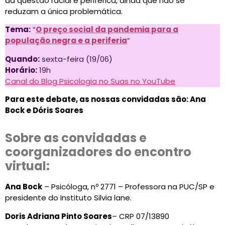
da questão racial e periférica, ainda que não se
reduzam a única problemática.
Tema:
“
O preço social da pandemia para a
população negra e a periferia
”
Quando:
sexta-feira (19/06)
Horário:
19h
Canal do Blog Psicologia no Suas no YouTube
Para este debate, as nossas convidadas são: Ana
Bock e Dóris Soares
Sobre as convidadas e
coorganizadores do encontro
virtual:
Ana Bock
– Psicóloga, nº 2771 – Professora na PUC/SP e
presidente do Instituto Silvia lane.
Doris Adriana Pinto Soares
– CRP 07/13890