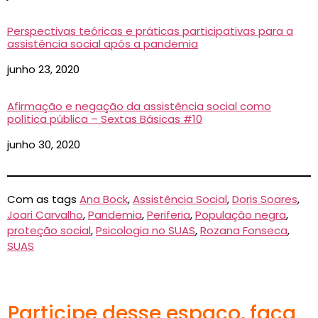
Perspectivas teóricas e práticas participativas para a
assistência social após a pandemia
Data
junho 23, 2020
Afirmação e negação da assistência social como
política pública – Sextas Básicas #10
Data
junho 30, 2020
Com as tags
Ana Bock
,
Assistência Social
,
Doris Soares
,
Joari Carvalho
,
Pandemia
,
Periferia
,
População negra
,
proteção social
,
Psicologia no SUAS
,
Rozana Fonseca
,
SUAS
Participe desse espaço, faça