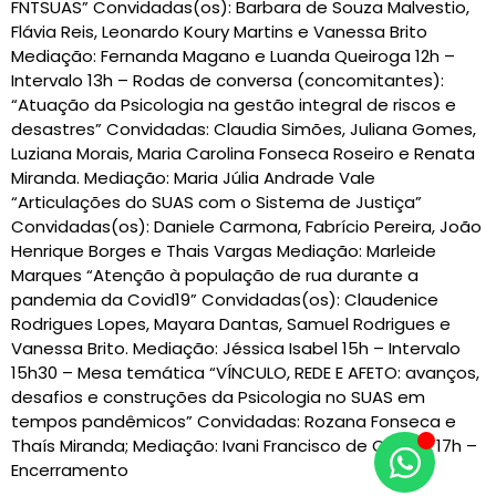
FNTSUAS” Convidadas(os): Barbara de Souza Malvestio,
Flávia Reis, Leonardo Koury Martins e Vanessa Brito
Mediação: Fernanda Magano e Luanda Queiroga 12h –
Intervalo 13h – Rodas de conversa (concomitantes):
“Atuação da Psicologia na gestão integral de riscos e
desastres” Convidadas: Claudia Simões, Juliana Gomes,
Luziana Morais, Maria Carolina Fonseca Roseiro e Renata
Miranda. Mediação: Maria Júlia Andrade Vale
“Articulações do SUAS com o Sistema de Justiça”
Convidadas(os): Daniele Carmona, Fabrício Pereira, João
Henrique Borges e Thais Vargas Mediação: Marleide
Marques “Atenção à população de rua durante a
pandemia da Covid19” Convidadas(os): Claudenice
Rodrigues Lopes, Mayara Dantas, Samuel Rodrigues e
Vanessa Brito. Mediação: Jéssica Isabel 15h – Intervalo
15h30 – Mesa temática “VÍNCULO, REDE E AFETO: avanços,
desafios e construções da Psicologia no SUAS em
tempos pandêmicos” Convidadas: Rozana Fonseca e
Thaís Miranda; Mediação: Ivani Francisco de Oliveira 17h –
Encerramento