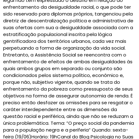
legal não tem expressado o desafio em relação ao
enfrentamento da desigualdade racial, o que pode ter
sido reservado para diplomas próprios, tangenciou pela
diretriz de descentralização política e administrativa de
suas ofertas com sua a desigualdade associada com a
estratificação populacional inscrita pela lógica
gentrificadora dos territórios urbanos, cada vez mais
perpetuando a forma de organização da vida social.
Entretanto, a Assistência Social se reencontra com o
enfrentamento de efeitos de ambas desigualdades às
quais ambos grupos em separado ou conjunto são
condicionados pelos sistema político, econômico e,
porque não, subjetivo vigente, quando se trata do
enfrentamento da pobreza como pressuposto de seus
objetivos na forma de assegurar autonomia de renda. É
preciso então desfazer as omissões para se resgatar o
caráter interdependente entre as dimensões da
questão racial e periférica, ainda que não se reduzam a
única problemática. Tema: “O preço social da pandemia
para a população negra e a periferia” Quando: sexta-
feira (19/06)Horário: 19hCanal do Blog Psicologia no Suas