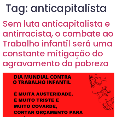
Tag:
anticapitalista
Sem luta anticapitalista e
antirracista, o combate ao
Trabalho infantil será uma
constante mitigação do
agravamento da pobreza