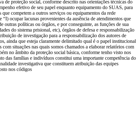
va de proteção social, conforme descrito nas orientações técnicas do
empenho efetivo de seu papel enquanto equipamento do SUAS, para
ndas que competem a outros serviços ou equipamentos da rede
be “I) ocupar lacunas provenientes da ausência de atendimentos que
de outras políticas ou órgãos, e por conseguinte, as funções de sua
ades do sistema prisional, etc), órgãos de defesa e responsabilização
 atribuição de investigação para a responsabilização dos autores de
, ainda que esteja claramente delimitado qual é o papel institucional
s com situações nas quais somos chamados a elaborar relatórios com
ambém no âmbito da proteção social básica, conforme tenho visto nos
to das famílias e indivíduos constitui uma importante competência do
alidade investigativa que constituem atribuição das equipes
posto nos códigos