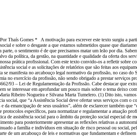
este texto surgiu a partir de diversas inquie
ia social e sobre o desgaste a que estamos submetidos quase que diariame
a parte, o sentimento é de que precisamos matar um leão por dia. Sabe
alvo da política, da gestão, na quantidade e qualidade da oferta dos serv
 nossa prática profissional. Com este texto convido-os a refletir sobre c
tência social e as solicitações de relatórios que são feitas aos equipa
esta se manifesta no arcabouço legal normativo da profissão, no caso do
mia no exercício da profissão, não sendo obrigado a prestar serviços pro
 8662/93 – Lei de Regulamentação da Profissão. Cabe destacar que extr
uem se interessar em aprofundar um pouco mais sobre o tema deixo como 
a Maria Ribeiro Nogueira e Silvana Marta Tumelero. (1) Dito isto, va
ência social, que “a Assistência Social deve ofertar seus serviços com o
e da emancipação de seus usuários”, além de esclarecer também que “os 
e protocolos específicos, para normatizar e regulamentar a atuação profi
lítica de assistência social para o âmbito da proteção social especial 
imento para posteriormente apresentar as reflexões relativas a autono
ntinuado a família e indivíduos em situação de risco pessoal ou social, 
 parte de um arcabouço de leis e normativas que fundamentam e definem