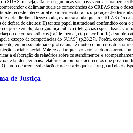
a do SUAS, ou seja, afiançar seguranças socioassistenciais, na perspecti
 compreender e delimitar quais as competências do CREAS para o des
dentidade na rede intersetorial e também evitar a incorporação de dema
de defesa de direitos. Desse modo, expressa ainda que ao CREAS não ca
 de defesa de direitos; II) ter seu papel institucional confundido com o 
omo, por exemplo, da segurança pública (delegacias especializadas, unid
elar) ou de outras políticas (saúde mental, etc) e por fim III) assumir a
o papel e escopo de competências do SUAS” (p.26,27). Porém, como vemos
pamento, em nosso cotidiano profissional é muito comum nos depararmo
oteção social especial. Vale ressaltar que isto vem sendo recorrente t
cnicas a elaboração de relatórios sobre os atendimentos e acompanhamen
 de laudos periciais, relatórios ou outros documentos que possuam fin
o. Quando ocorrer a solicitação é necessário que seja resguardado o dis
ema de Justiça