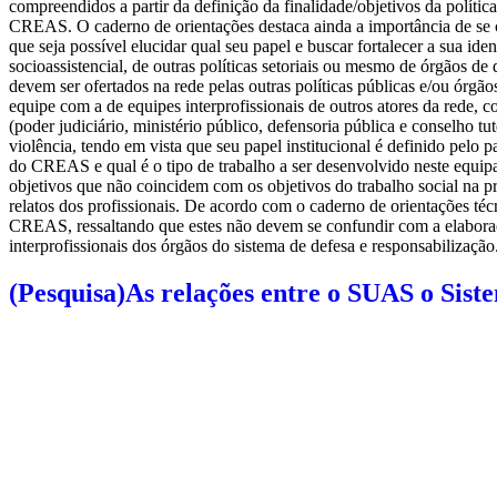
compreendidos a partir da definição da finalidade/objetivos da polític
CREAS. O caderno de orientações destaca ainda a importância de se
que seja possível elucidar qual seu papel e buscar fortalecer a sua i
socioassistencial, de outras políticas setoriais ou mesmo de órgãos 
devem ser ofertados na rede pelas outras políticas públicas e/ou órgãos
equipe com a de equipes interprofissionais de outros atores da rede, c
(poder judiciário, ministério público, defensoria pública e conselho tut
violência, tendo em vista que seu papel institucional é definido pel
do CREAS e qual é o tipo de trabalho a ser desenvolvido neste equi
objetivos que não coincidem com os objetivos do trabalho social na pr
relatos dos profissionais. De acordo com o caderno de orientações té
CREAS, ressaltando que estes não devem se confundir com a elaboração
interprofissionais dos órgãos do sistema de defesa e responsabilizaçã
(Pesquisa)As relações entre o SUAS o Sist