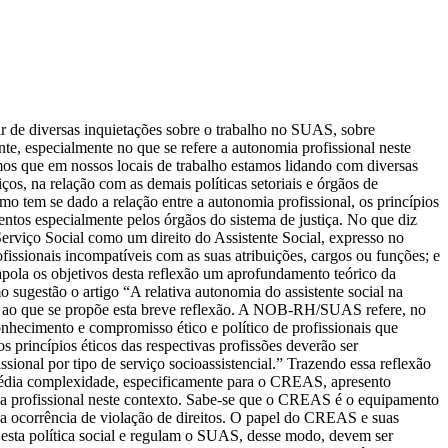
tações sobre o trabalho no SUAS, sobre
nte, especialmente no que se refere a autonomia profissional neste
mos que em nossos locais de trabalho estamos lidando com diversas
iços, na relação com as demais políticas setoriais e órgãos de
omo tem se dado a relação entre a autonomia profissional, os princípios
mentos especialmente pelos órgãos do sistema de justiça. No que diz
 Serviço Social como um direito do Assistente Social, expresso no
fissionais incompatíveis com as suas atribuições, cargos ou funções; e
apola os objetivos desta reflexão um aprofundamento teórico da
sugestão o artigo “A relativa autonomia do assistente social na
mos ao que se propõe esta breve reflexão. A NOB-RH/SUAS refere, no
 conhecimento e compromisso ético e político de profissionais que
princípios éticos das respectivas profissões deverão ser
ssional por tipo de serviço socioassistencial.” Trazendo essa reflexão
de média complexidade, especificamente para o CREAS, apresento
mia profissional neste contexto. Sabe-se que o CREAS é o equipamento
pela ocorrência de violação de direitos. O papel do CREAS e suas
 esta política social e regulam o SUAS, desse modo, devem ser