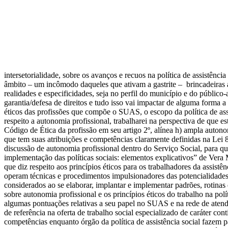
Por Thaís Gomes * A motivação para escrever 
intersetorialidade, sobre os avanços e recuos na política de assistênc
âmbito – um incômodo daqueles que ativam a gastrite – brincadeiras 
realidades e especificidades, seja no perfil do município e do público-
garantia/defesa de direitos e tudo isso vai impactar de alguma forma a
éticos das profissões que compõe o SUAS, o escopo da política de assis
respeito a autonomia profissional, trabalharei na perspectiva de que 
Código de Ética da profissão em seu artigo 2º, alínea h) ampla autono
que tem suas atribuições e competências claramente definidas na Lei
discussão de autonomia profissional dentro do Serviço Social, para q
implementação das políticas sociais: elementos explicativos” de Ver
que diz respeito aos princípios éticos para os trabalhadores da assist
operam técnicas e procedimentos impulsionadores das potencialidades 
considerados ao se elaborar, implantar e implementar padrões, rotinas 
sobre autonomia profissional e os princípios éticos do trabalho na po
algumas pontuações relativas a seu papel no SUAS e na rede de atend
de referência na oferta de trabalho social especializado de caráter co
competências enquanto órgão da política de assistência social fazem