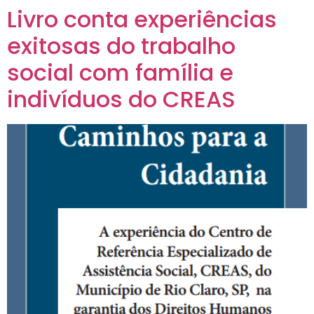
Livro conta experiências
exitosas do trabalho
social com família e
indivíduos do CREAS