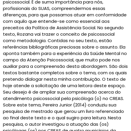
psicossocial. É de suma importância para nós,
profissionais do SUAS, compreendermos essas
diferenças, para que possamos atuar em conformidade
com aquilo que entende-se como essencial aos
preceitos da Política de Assistência Social. No segundo
texto, Rozana vai trazer o conceito de psicossocial
como metodologia. Contidas no seu texto, estão
referências bibliográficas preciosas sobre o assunto. Ela
aponta também para a experiência da Saúde Mental no
campo da Atenção Psicossocial, que muito pode nos
auxiliar para a compreensão desta abordagem. São dois
textos bastante completos sobre o tema, com os quais
pretendo dialogar nesta minha contribuição. O texto de
hoje atende a solicitação de uma leitora deste espaço.
Seu desejo é de ampliar sua compreensão acerca do
atendimento psicossocial pela psicóloga (o) no CREAS.
Sobre este tema, Pereira Junior (2014) conduziu sua
pesquisa de mestrado que gerou um livro referenciado
ao final deste texto e o qual sugiro para leitura. Nesta
pesquisa, o autor investigou a atuação das (os)
psicólogas (os) nos CREAS de quatro municípios da