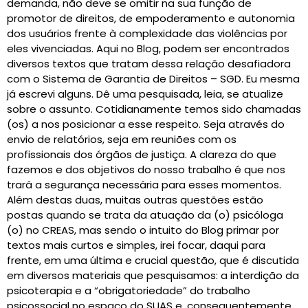
demanda, não deve se omitir na sua função de
promotor de direitos, de empoderamento e autonomia
dos usuários frente à complexidade das violências por
eles vivenciadas. Aqui no Blog, podem ser encontrados
diversos textos que tratam dessa relação desafiadora
com o Sistema de Garantia de Direitos – SGD. Eu mesma
já escrevi alguns. Dê uma pesquisada, leia, se atualize
sobre o assunto. Cotidianamente temos sido chamadas
(os) a nos posicionar a esse respeito. Seja através do
envio de relatórios, seja em reuniões com os
profissionais dos órgãos de justiça. A clareza do que
fazemos e dos objetivos do nosso trabalho é que nos
trará a segurança necessária para esses momentos.
Além destas duas, muitas outras questões estão
postas quando se trata da atuação da (o) psicóloga
(o) no CREAS, mas sendo o intuito do Blog primar por
textos mais curtos e simples, irei focar, daqui para
frente, em uma última e crucial questão, que é discutida
em diversos materiais que pesquisamos: a interdição da
psicoterapia e a “obrigatoriedade” do trabalho
psicossocial no espaço do SUAS e, consequentemente