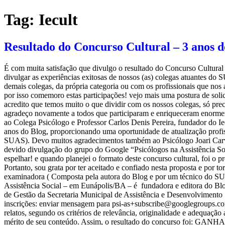
Ir
Tag:
Iecult
para
o
conteúdo
Resultado do Concurso Cultural – 3 anos d
É com muita satisfação que divulgo o resultado do Concurso Cultural –
divulgar as experiências exitosas de nossos (as) colegas atuantes do
demais colegas, da própria categoria ou com os profissionais que no
por isso comemoro estas participações! vejo mais uma postura de soli
acredito que temos muito o que dividir com os nossos colegas, só pr
agradeço novamente a todos que participaram e enriqueceram enorm
ao Colega Psicólogo e Professor Carlos Denis Pereira, fundador do Ie
anos do Blog, proporcionando uma oportunidade de atualização profiss
SUAS). Devo muitos agradecimentos também ao Psicólogo Joari Carvalh
devido divulgação do grupo do Google “Psicólogos na Assistência Soci
espelhar! e quando planejei o formato deste concurso cultural, foi o p
Portanto, sou grata por ter aceitado e confiado nesta proposta e p
examinadora ( Composta pela autora do Blog e por um técnico do S
Assistência Social – em Eunápolis/BA – é fundadora e editora do Bl
de Gestão da Secretaria Municipal de Assistência e Desenvolvimento 
inscrições: enviar mensagem para psi-as+subscribe@googlegroups.com
relatos, segundo os critérios de relevância, originalidade e adequaçã
mérito de seu conteúdo. Assim, o resultado do concurso foi: GANH