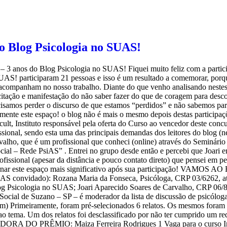
o Blog Psicologia no SUAS!
 3 anos do Blog Psicologia no SUAS! Fiquei muito feliz com a participa
 SUAS! participaram 21 pessoas e isso é um resultado a comemorar, por
s acompanham no nosso trabalho. Diante do que venho analisando neste
citação e manifestação do não saber fazer do que de coragem para desc
ecisamos perder o discurso de que estamos “perdidos” e não sabemos pa
emente este espaço! o blog não é mais o mesmo depois destas partic
cult, Instituto responsável pela oferta do Curso ao vencedor deste conc
ional, sendo esta uma das principais demandas dos leitores do blog (ne
o, que é um profissional que conheci (online) através do Seminário a 
al – Rede PsiAS” . Entrei no grupo desde então e percebi que Joari era
rofissional (apesar da distância e pouco contato direto) que pensei em 
or tornar este espaço mais significativo após sua participação! VAMO
UAS convidado): Rozana Maria da Fonseca, Psicóloga, CRP 03/6262, 
og Psicologia no SUAS; Joari Aparecido Soares de Carvalho, CRP 06/88
Social de Suzano – SP – é moderador da lista de discussão de psicólo
) Primeiramente, foram pré-selecionados 6 relatos. Os mesmos foram a
o ao tema. Um dos relatos foi desclassificado por não ter cumprido um 
ADORA DO PRÊMIO: Maiza Ferreira Rodrigues 1 Vaga para o curso Intro