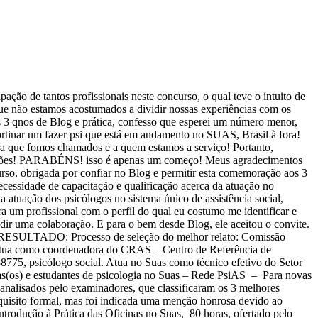
ção de tantos profissionais neste concurso, o qual teve o intuito de
que não estamos acostumados a dividir nossas experiências com os
s 3 qnos de Blog e prática, confesso que esperei um número menor,
ortinar um fazer psi que está em andamento no SUAS, Brasil à fora!
ra que fomos chamados e a quem estamos a serviço! Portanto,
ipações! PARABÉNS! isso é apenas um começo! Meus agradecimentos
urso. obrigada por confiar no Blog e permitir esta comemoração aos 3
cessidade de capacitação e qualificação acerca da atuação no
atuação dos psicólogos no sistema único de assistência social,
 um profissional com o perfil do qual eu costumo me identificar e
pedir uma colaboração. E para o bem desde Blog, ele aceitou o convite.
S AO RESULTADO: Processo de seleção do melhor relato: Comissão
atua como coordenadora do CRAS – Centro de Referência de
775, psicólogo social. Atua no Suas como técnico efetivo do Setor
gas(os) e estudantes de psicologia no Suas – Rede PsiAS – Para novas
nalisados pelo examinadores, que classificaram os 3 melhores
requisito formal, mas foi indicada uma menção honrosa devido ao
dução à Prática das Oficinas no Suas, 80 horas, ofertado pelo