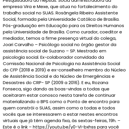
Pesquisadora do nepsas. Sócia administradora da
empresa Vira e Mexe, que atua no fortalecimento do
trabalho social no SUAS. Rosângela Ribeiro Assistente
Social, formada pela Universidade Católica de Brasília.
Pós-graduação em Educação para os Direitos Humanos
pela Universidade de Brasília. Como curador, coeditor e
mediador, temos a firme presença virtual do colega,
Joari Carvalho – Psicólogo social no órgão gestor da
assistência social de Suzano – SP. Mestrado em
psicologia social. Ex-colaborador convidado da
Comissão Nacional de Psicologia na Assistência Social
do CFP (2018 e 2019) e ex-conselheiro membro do Núcleo
de Assistência Social e do Núcleo de Emergências e
Desastres do CRP- SP (2009 a 2016). E eu, Rozana
Fonseca, sigo dando as boas-vindas a todas que
aceitaram estar conosco nesta tarefa de continuar
materializando o BPS como o Ponto de encontro para
quem constrói o SUAS, assim como a todas e todos
vocês que se interessarem a estar nestes encontros
virtuais que já têm agenda fixa, às sextas-feiras, 19h. –
Este é o link – https://youtu.be/y0-VI-bxhss para você