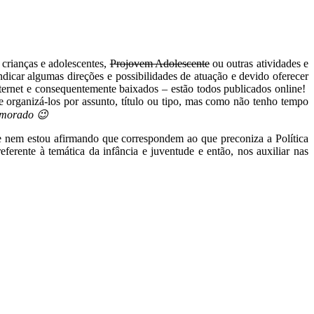
 crianças e adolescentes,
Projovem Adolescente
ou outras atividades e
ndicar algumas direções e possibilidades de atuação e devido oferecer
nternet e consequentemente baixados – estão todos publicados online!
de organizá-los por assunto, título ou tipo, mas como não tenho tempo
demorado 😉
s e nem estou afirmando que correspondem ao que preconiza a Política
ferente à temática da infância e juventude e então, nos auxiliar nas