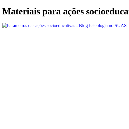
Ir
Materiais para ações socioeduca
para
o
conteúdo