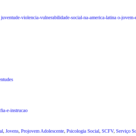
juventude-violencia-vulnerabilidade-social-na-america-latina
o-jovem-e
ventudes
ia-e-instrucao
al
,
Jovens
,
Projovem Adolescente
,
Psicologia Social
,
SCFV
,
Serviço So