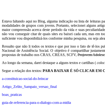
Estava faltando aqui no Blog, alguma indicação ou lista de leituras
modalidades de grupos com jovens. Portanto, selecionei alguns artigo
maior compreensão acerca deste período da vida e suas peculiaridade
não vou conseguir citar de quais sites eu baixei cada um, mas em tod
suficiente vou disponibilizá-los conforme minha pesquisa, ou seja ale
Ressalto que não li todos os textos e que por isso o fato de tê-los
Nacional de Assistência Social. O objetivo é compartilhar justament
propostas de trabalho nos CRAS, CREAS, SCFV,
Projovem Adolesc
Ao longo da semana, darei destaque a alguns textos e cartilhas (
coloc
Segue a relação dos textos:
PARA BAIXAR É SÓ CLICAR EM 
a-constituicao-social-do-brincar
Artigo_Zelito_Sampaio_versao_final
boas_praticas
guia-de-referencia-para-o-dialogo-com-a-midia