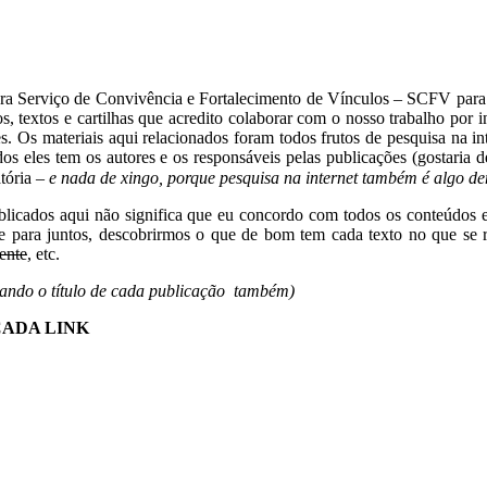
 para Serviço de Convivência e Fortalecimento de Vínculos – SCFV para
s, textos e cartilhas que acredito colaborar com o nosso trabalho por i
s. Os materiais aqui relacionados foram todos frutos de pesquisa na i
os eles tem os autores e os responsáveis pelas publicações (gostaria 
atória –
e nada de xingo, porque pesquisa na internet também é algo 
 publicados aqui não significa que eu concordo com todos os conteúdo
e para juntos, descobrirmos o que de bom tem cada texto no que se re
ente
, etc.
ando o título de cada publicação também)
CADA LINK