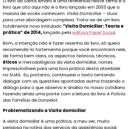
O livro da Sarita Amaro é uma referência neste tema e o
livro que cito aqui não é o livro lançado em 2003 que a
maioria de vocês conhecem:
Visita Domiciliar – Guia
para uma abordagem complexa
. Trata-se de um livro
totalmente novo intitulado
“Visita Domiciliar: Teoria e
prática” de 2014,
lançado pela
editora Papel Social
.
Bom, a intenção não é fazer resenha do livro, só quero
recomendá-lo fortemente porque você encontrará nele,
de forma bem clara, os aspectos teóricos, técnicos,
éticos
e metodológicos da visita domiciliar, nortes
imprescindíveis para uma boa prática desta atividade
no SUAS. Eu, portanto, continuarei o texto tentando
dialogar com as questões apontadas acima trazendo o
diálogo para o que observo e analiso no nosso cotidiano
fazendo ainda uma ponte com a leitura do livro
A Polícia
das Famílias
de Donzelot.
Problematizando a Visita domiciliar
A visita domiciliar é uma prática, a meu ver, muito
perigosa na rotina dos serviços da assistência social.