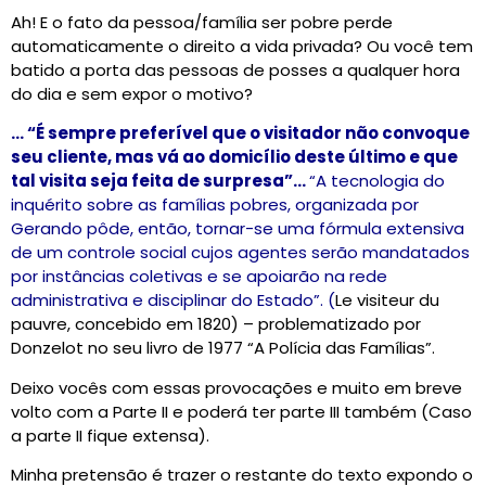
Ah! E o fato da pessoa/família ser pobre perde
automaticamente o direito a vida privada? Ou você tem
batido a porta das pessoas de posses a qualquer hora
do dia e sem expor o motivo?
… “É sempre preferível que o visitador não convoque
seu cliente, mas vá ao domicílio deste último e que
tal visita seja feita de surpresa”…
“A tecnologia do
inquérito sobre as famílias pobres, organizada por
Gerando pôde, então, tornar-se uma fórmula extensiva
de um controle social cujos agentes serão mandatados
por instâncias coletivas e se apoiarão na rede
administrativa e disciplinar do Estado”. (
Le visiteur du
pauvre, concebido em 1820) – problematizado por
Donzelot no seu livro de 1977 “A Polícia das Famílias”.
Deixo vocês com essas provocações e muito em breve
volto com a Parte II e poderá ter parte III também (Caso
a parte II fique extensa).
Minha pretensão é trazer o restante do texto expondo o