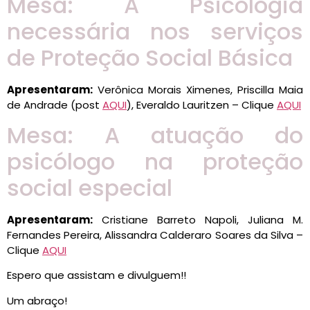
Mesa: A Psicologia
necessária nos serviços
de Proteção Social Básica
Apresentaram:
Verônica Morais Ximenes, Priscilla Maia
de Andrade (post
AQUI
), Everaldo Lauritzen – Clique
AQUI
Mesa: A atuação do
psicólogo na proteção
social especial
Apresentaram:
Cristiane Barreto Napoli, Juliana M.
Fernandes Pereira, Alissandra Calderaro Soares da Silva –
Clique
AQUI
Espero que assistam e divulguem!!
Um abraço!