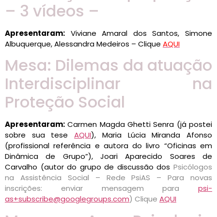
– 3 vídeos –
Apresentaram:
Viviane Amaral dos Santos, Simone
Albuquerque, Alessandra Medeiros – Clique
AQUI
Mesa: Dilemas da atuação
Interdisciplinar na
Proteção Social
Apresentaram:
Carmen Magda Ghetti Senra (já postei
sobre sua tese
AQUI
), Maria Lúcia Miranda Afonso
(profissional referência e autora do livro “Oficinas em
Dinâmica de Grupo”), Joari Aparecido Soares de
Carvalho (autor do grupo de discussão dos
Psicólogos
na Assistência Social – Rede PsiAS –
Para novas
inscrições: enviar mensagem para
psi-
as+subscribe@googlegroups.com
) Clique
AQUI