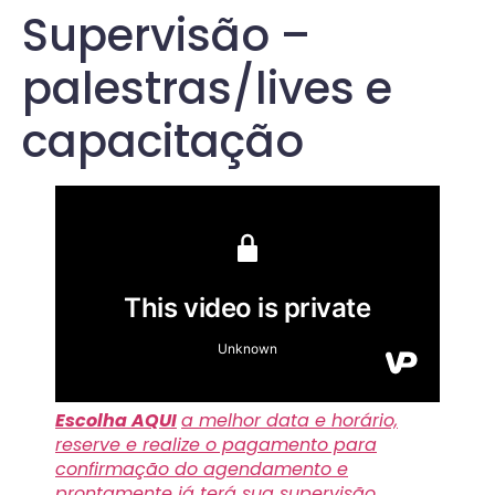
Supervisão –
palestras/lives e
capacitação
Escolha AQUI
a melhor data e horário,
reserve e realize o pagamento para
confirmação do agendamento e
prontamente já terá sua supervisão