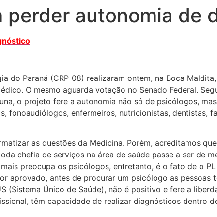
 perder autonomia de d
gnóstico
gia do Paraná (CRP-08) realizaram ontem, na Boca Maldita,
o médico. O mesmo aguarda votação no Senado Federal. Se
na, o projeto fere a autonomia não só de psicólogos, mas 
, fonoaudiólogos, enfermeiros, nutricionistas, dentistas, f
matizar as questões da Medicina. Porém, acreditamos que 
toda chefia de serviços na área de saúde passe a ser de mé
 mais preocupa os psicólogos, entretanto, é o fato de o P
o for aprovado, antes de procurar um psicólogo as pessoas
SUS (Sistema Único de Saúde), não é positivo e fere a liber
ssional, têm capacidade de realizar diagnósticos dentro d