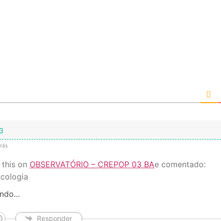
3
rás
 this on
OBSERVATÓRIO – CREPOP 03 BA
e comentado:
cologia
ndo...
Responder