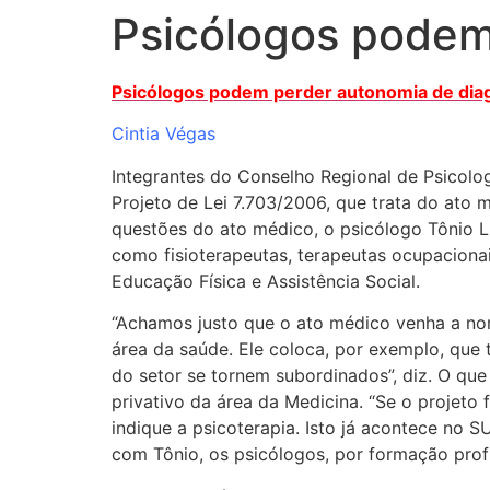
Psicólogos podem
Ir
para
o
Psicólogos podem perder autonomia de dia
conteúdo
Cintia Végas
Integrantes do Conselho Regional de Psicolo
Projeto de Lei 7.703/2006, que trata do at
questões do ato médico, o psicólogo Tônio Lu
como fisioterapeutas, terapeutas ocupacionais
Educação Física e Assistência Social.
“Achamos justo que o ato médico venha a nor
área da saúde. Ele coloca, por exemplo, que 
do setor se tornem subordinados”, diz. O que
privativo da área da Medicina. “Se o projet
indique a psicoterapia. Isto já acontece no 
com Tônio, os psicólogos, por formação profi