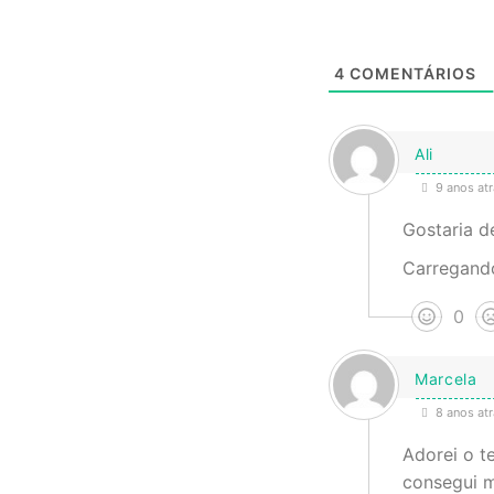
4
COMENTÁRIOS
Ali
9 anos atr
Gostaria d
Carregando
0
Marcela
8 anos atr
Adorei o t
consegui m