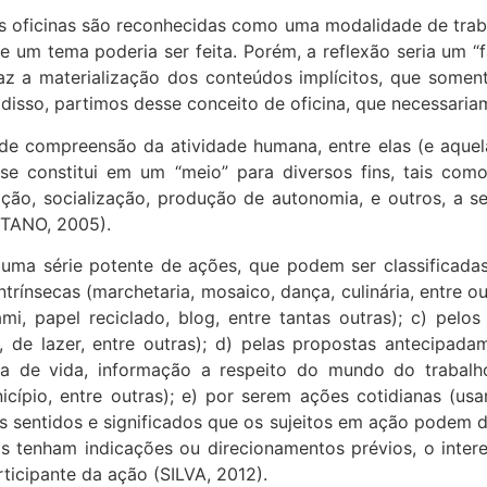
as oficinas são reconhecidas como uma modalidade de trab
de um tema poderia ser feita. Porém, a reflexão seria um 
az a materialização dos conteúdos implícitos, que somen
disso, partimos desse conceito de oficina, que necessaria
 de compreensão da atividade humana, entre elas (e aquel
 se constitui em um “meio” para diversos fins, tais co
ação, socialização, produção de autonomia, e outros, a s
TANO, 2005).
 uma série potente de ações, que podem ser classificada
intrínsecas (marchetaria, mosaico, dança, culinária, entre 
ami, papel reciclado, blog, entre tantas outras); c) pel
lúdica, de lazer, entre outras); d) pelas propostas antecip
iva de vida, informação a respeito do mundo do trabalh
ípio, entre outras); e) por serem ações cotidianas (usar
ntes sentidos e significados que os sujeitos em ação podem d
s tenham indicações ou direcionamentos prévios, o inter
ticipante da ação (SILVA, 2012).