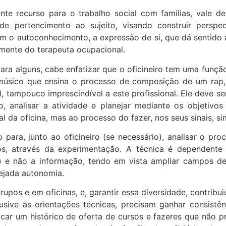
te recurso para o trabalho social com famílias, vale d
de pertencimento ao sujeito, visando construir persp
em o autoconhecimento, a expressão de si, que dá sentido
mente do terapeuta ocupacional.
guns, cabe enfatizar que o oficineiro tem uma função di
músico que ensina o processo de composição de um rap,
l, tampouco imprescindível a este profissional. Ele deve 
 analisar a atividade e planejar mediante os objetivos
l da oficina, mas ao processo do fazer, nos seus sinais, s
para, junto ao oficineiro (se necessário), analisar o proc
s, através da experimentação. A técnica é dependente d
 e não a informação, tendo em vista ampliar campos de a
mejada autonomia.
e em oficinas, e, garantir essa diversidade, contribuiu 
clusive as orientações técnicas, precisam ganhar consis
icar um histórico de oferta de cursos e fazeres que não 