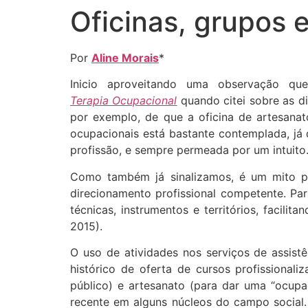
Oficinas, grupos 
Ir
para
o
Por
Aline Morais
*
conteúdo
Inicio aproveitando uma observação q
Terapia Ocupacional
quando citei sobre as d
por exemplo, de que a oficina de artesanat
ocupacionais está bastante contemplada, já
profissão, e sempre permeada por um intuito
Como também já sinalizamos, é um mito pe
direcionamento profissional competente. Par
técnicas, instrumentos e territórios, facil
2015).
O uso de atividades nos serviços de assist
histórico de oferta de cursos profissiona
público) e artesanato (para dar uma “ocupa
recente em alguns núcleos do campo social.