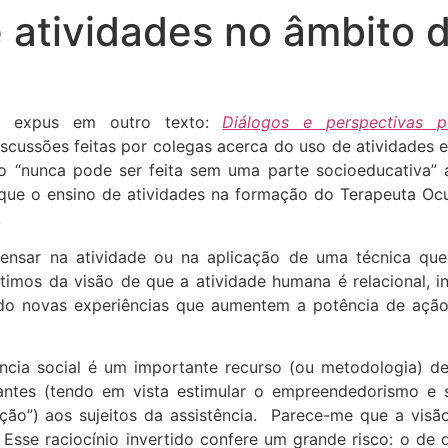
e atividades no âmbito
ue expus em outro texto:
Diálogos e perspectivas p
iscussões feitas por colegas acerca do uso de atividades 
o “nunca pode ser feita sem uma parte socioeducativa” a
 que o ensino de atividades na formação do Terapeuta Ocu
.
nsar na atividade ou na aplicação de uma técnica que 
timos da visão de que a atividade humana é relacional, i
itando novas experiências que aumentem a potência de açã
ência social é um importante recurso (ou metodologia) de
lizantes (tendo em vista estimular o empreendedorismo 
ção”) aos sujeitos da assistência. Parece-me que a visão
 Esse raciocínio invertido confere um grande risco: o de