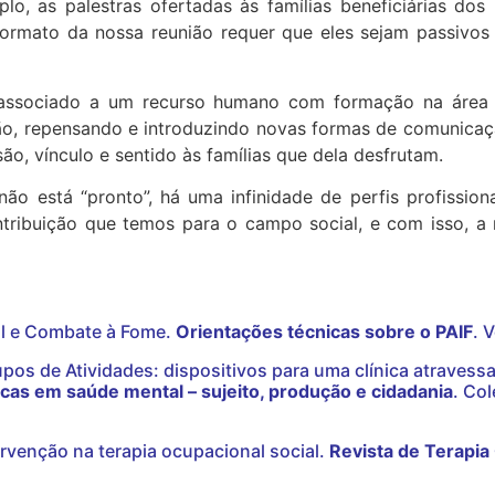
o, as palestras ofertadas às famílias beneficiárias dos
ormato da nossa reunião requer que eles sejam passivo
associado a um recurso humano com formação na área 
ão, repensando e introduzindo novas formas de comunicação
ão, vínculo e sentido às famílias que dela desfrutam.
ão está “pronto”, há uma infinidade de perfis profission
ntribuição que temos para o campo social, e com isso, a
al e Combate à Fome.
Orientações técnicas sobre o PAIF
. 
rupos de Atividades: dispositivos para uma clínica atravess
icas em saúde mental – sujeito, produção e cidadania
. Co
rvenção na terapia ocupacional social.
Revista de Terapia