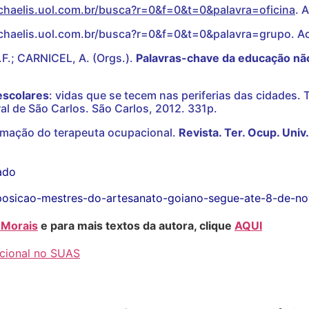
ichaelis.uol.com.br/busca?r=0&f=0&t=0&palavra=oficina
. 
ichaelis.uol.com.br/busca?r=0&f=0&t=0&palavra=grupo. Ac
R.F.; CARNICEL, A. (Orgs.).
Palavras-chave da educação nã
escolares
: vidas que se tecem nas periferias das cidades
l de São Carlos. São Carlos, 2012. 331p.
formação do terapeuta ocupacional.
Revista. Ter. Ocup. Univ
ado
exposicao-mestres-do-artesanato-goiano-segue-ate-8-de-n
e Morais
e para mais textos da autora, clique
AQUI
cional no SUAS