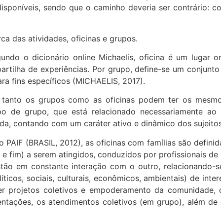
 disponíveis, sendo que o caminho deveria ser contrário: c
ca das atividades, oficinas e grupos.
gundo o dicionário online Michaelis, oficina é um lugar 
artilha de experiências. Por grupo, define-se um conjun
ra fins específicos (MICHAELIS, 2017).
tanto os grupos como as oficinas podem ter os mesmos
tipo de grupo, que está relacionado necessariamente ao
, contando com um caráter ativo e dinâmico dos sujeitos
o PAIF (BRASIL, 2012), as oficinas com famílias são defin
 fim) a serem atingidos, conduzidos por profissionais de n
 em constante interação com o outro, relacionando-se. 
íticos, sociais, culturais, econômicos, ambientais) de int
lver projetos coletivos e empoderamento da comunidade,
ntações, os atendimentos coletivos (em grupo), além de 