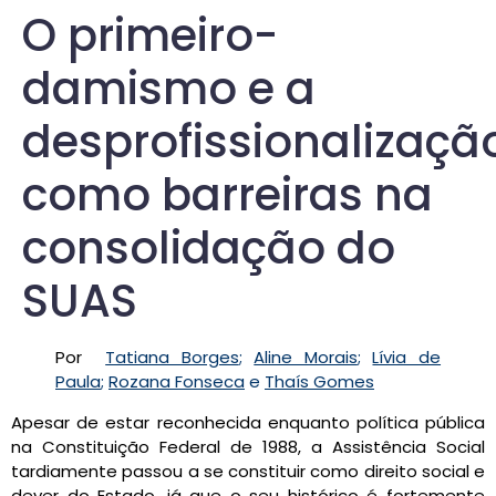
O primeiro-
damismo e a
desprofissionalizaçã
como barreiras na
consolidação do
SUAS
Por
Tatiana Borges
;
Aline Morais
;
Lívia de
Paula
;
Rozana Fonseca
e
Thaís Gomes
Apesar de estar reconhecida enquanto política pública
na Constituição Federal de 1988, a Assistência Social
tardiamente passou a se constituir como direito social e
dever do Estado, já que o seu histórico é fortemente