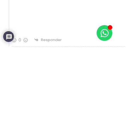
0
Responder
Rozana Fonseca
Autor
Responder para
Fabio Correa
9 anos atrás
Obrigada, Fábio!