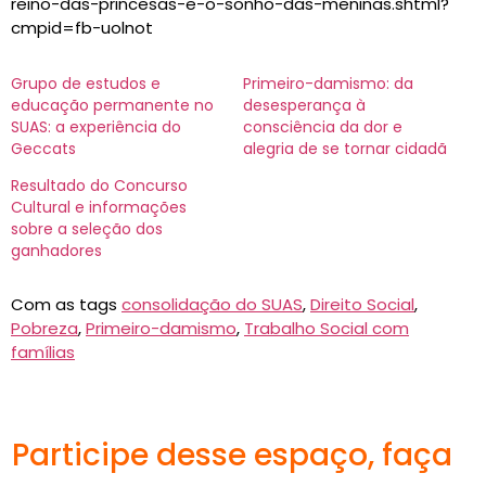
reino-das-princesas-e-o-sonho-das-meninas.shtml?
cmpid=fb-uolnot
Grupo de estudos e
Primeiro-damismo: da
educação permanente no
desesperança à
SUAS: a experiência do
consciência da dor e
Geccats
alegria de se tornar cidadã
Resultado do Concurso
Cultural e informações
sobre a seleção dos
ganhadores
Com as tags
consolidação do SUAS
,
Direito Social
,
Pobreza
,
Primeiro-damismo
,
Trabalho Social com
famílias
Participe desse espaço, faça