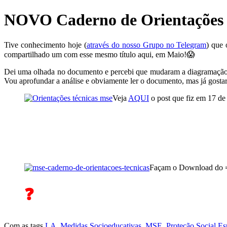
Ir
NOVO Caderno de Orientações 
para
o
conteúdo
Tive conhecimento hoje (
através do nosso Grupo no Telegram
) que
compartilhado um com esse mesmo título aqui, em Maio!😱
Dei uma olhada no documento e percebi que mudaram a diagramação, 
Vou aprofundar a análise e obviamente ler o documento, mas já gostar
Veja
AQUI
o post que fiz em 17 d
Façam o Download do
❓
Com as tags
LA
,
Medidas Socioeducativas
,
MSE
,
Proteção Social Es