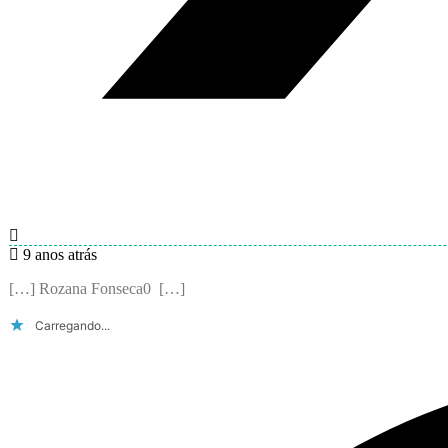
9 anos atrás
[…] Rozana Fonseca0 […]
Carregando...