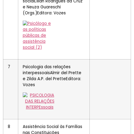
socialLílian Rodrigues da Cruz
e Neuza Guareschi
(Orgs.)Editora: Vozes
7
Psicologia das relações
interpessoaisAlmir del Prette
e Zilda A.P. del PretteEditora:
Vozes
8
Assistência Social às Famílias
nas Constituições