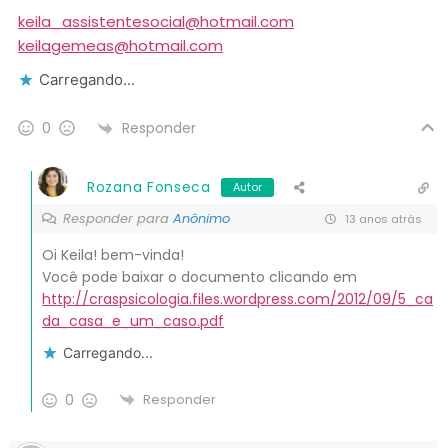
keila_assistentesocial@hotmail.com
keilagemeas@hotmail.com
Carregando...
Responder
0
Rozana Fonseca
Autor
Responder para
Anônimo
13 anos atrás
Oi Keila! bem-vinda!
Você pode baixar o documento clicando em
http://craspsicologia.files.wordpress.com/2012/09/5_ca
da_casa_e_um_caso.pdf
Carregando...
0
Responder