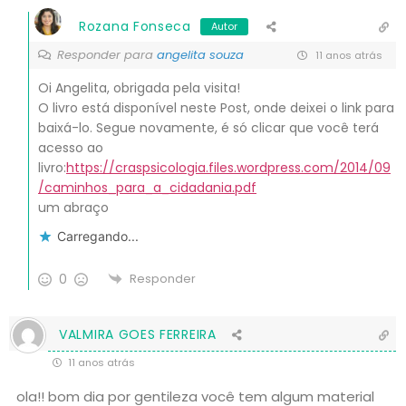
Rozana Fonseca
Autor
Responder para
angelita souza
11 anos atrás
Oi Angelita, obrigada pela visita!
O livro está disponível neste Post, onde deixei o link para
baixá-lo. Segue novamente, é só clicar que você terá
acesso ao
livro:
https://craspsicologia.files.wordpress.com/2014/09
/caminhos_para_a_cidadania.pdf
um abraço
Carregando...
0
Responder
VALMIRA GOES FERREIRA
11 anos atrás
ola!! bom dia por gentileza você tem algum material