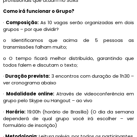
profissionais que atuam no SUAS
Como irá funcionar o Grupo?
·
Composição:
As 10 vagas serão organizadas em dois
grupos – por que dividir?
o Identificamos que acima de 5 pessoas as
transmissões falham muito;
o O tempo ficará melhor distribuído, garantindo que
todos falem e discutam o texto;
·
Duração prevista:
3 encontros com duração de 1h30 –
ver cronograma abaixo
·
Modalidade online:
Através de videoconferência em
grupo pelo Skype ou Hangout – ao vivo
·
Horário:
19:00h (horário de Brasília) (O dia da semana
dependerá de qual grupo você irá escolher – ver
formulário de inscrição)
·
Metodologia
: Leitura prévia, por todos os participantes,