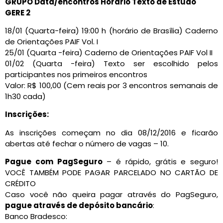
GRUPO Data/encontros Horário Texto de Estudo
GERE 2
18/01 (Quarta-feira) 19:00 h (horário de Brasília) Caderno
de Orientações PAIF Vol. I
25/01 (Quarta -feira) Caderno de Orientações PAIF Vol II
01/02 (Quarta -feira) Texto ser escolhido pelos
participantes nos primeiros encontros
Valor: R$ 100,00 (Cem reais por 3 encontros semanais de
1h30 cada)
Inscrições:
As inscrições começam no dia 08/12/2016 e ficarão
abertas até fechar o número de vagas – 10.
Pague com PagSeguro
– é rápido, grátis e seguro!
VOCÊ TAMBÉM PODE PAGAR PARCELADO NO CARTÃO DE
CRÉDITO
Caso você não queira pagar através do PagSeguro,
pague através de depósito bancário
:
Banco Bradesco: