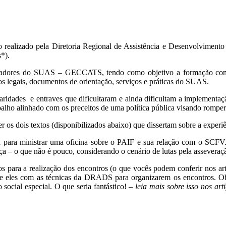
o realizado pela Diretoria Regional de Assistência e Desenvolviment
*).
hadores do SUAS – GECCATS, tendo como objetivo a formação contin
os legais, documentos de orientação, serviços e práticas do SUAS.
ridades e entraves que dificultaram e ainda dificultam a implement
ho alinhado com os preceitos de uma política pública visando romper o
r os dois textos (disponibilizados abaixo) que dissertam sobre a exp
a para ministrar uma oficina sobre o PAIF e sua relação com o SCFV.
a – o que não é pouco, considerando o cenário de lutas pela asseveração
para a realização dos encontros (o que vocês podem conferir nos art
re eles com as técnicas da DRADS para organizarem os encontros. Ob
o social especial. O que seria fantástico! –
leia mais sobre isso nos a