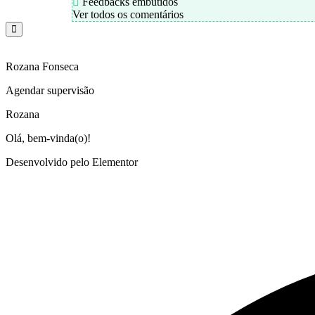
Feedbacks embutidos
Ver todos os comentários
Rozana Fonseca
Agendar supervisão
Rozana
Olá, bem-vinda(o)!
Desenvolvido pelo Elementor