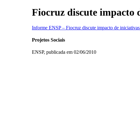
Ir
Fiocruz discute impacto d
para
o
conteúdo
Informe ENSP – Fiocruz discute impacto de iniciativas 
Projetos Sociais
ENSP, publicada em 02/06/2010