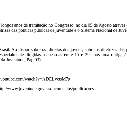
s longos anos de tramitação no Congresso, no dia 05 de Agosto atrav
iretrizes das políticas públicas de juventude e o Sistema Nacional de 
asil. Ao dispor sobre os direitos dos jovens, sobre as diretrizes das 
s especialmente dirigidas às pessoas entre 15 e 29 anos uma obrig
 da Juventude, Pág 03)
ww.youtube.com/watch?v=ADELvctsM7g
 http://www.juventude.gov.br/documentos/publicacoes