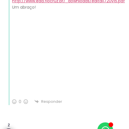
http://www.ead.fiocruz.br/_downloads/edital1720v15.pdf
Um abraço!
0
Responder
2