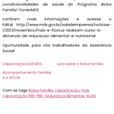
condicionalidades de saúde do Programa Bolsa
Família” Fonte:MDS
confiram mais informações e acesse o
Edital: http://www.mds.gov.br/saladeimprensa/noticias-
1/2013/novembro/mds-e-fiocruz-realizam-curso-a-
distancia-de-educacao-alimentar-e-nutricional
Oportunidade para nós trabalhadores da Assistência
Social!
Capacitação Ead MDS
Livro sobre o Bolsa Família
Acompanhamento familiar
e o SICON
Com as tags
Bolsa Família
,
capacitação
,
mds
capacitação PBF
,
PBF
,
Segurança Alimentar
,
SUAS