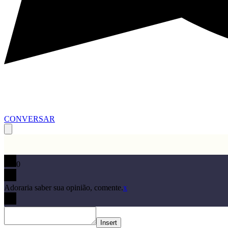
CONVERSAR
0
Adoraria saber sua opinião, comente.
x
Insert