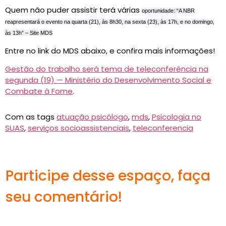
Quem não puder assistir terá várias
oportunidade: “A NBR
reapresentará o evento na quarta (21), às 8h30, na sexta (23), às 17h, e no domingo,
às 13h” – Site MDS
Entre no link do MDS abaixo, e confira mais informações!
Gestão do trabalho será tema de teleconferência na
segunda (19) — Ministério do Desenvolvimento Social e
Combate
à Fome
.
Com as tags
atuação psicólogo
,
mds
,
Psicologia no
SUAS
,
serviços socioassistenciais
,
teleconferencia
Participe desse espaço, faça
seu comentário!