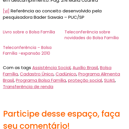
em descumprimento. Pág. 214 Maria Ozanira
[vi]
Referência ao conceito desenvolvido pela
pesquisadora Bader Sawaia – PUC/SP
Livro sobre o Bolsa Família
Teleconferência sobre
novidades do Bolsa Família
Teleconferência – Bolsa
Família -expansão 2010
Com as tags
Assistência Social
,
Auxílio Brasil
,
Bolsa
Família
,
Cadastro Único
,
Cadùnico
,
Programa Alimenta
Brasil
,
Programa Bolsa Família
,
proteção social
,
SUAS
,
Transferência de renda
Participe desse espaço, faça
seu comentário!