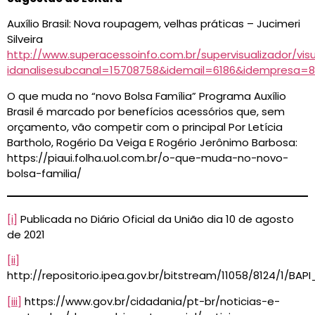
Auxílio Brasil: Nova roupagem, velhas práticas – Jucimeri
Silveira
http://www.superacessoinfo.com.br/supervisualizador/visu
idanalisesubcanal=15708758&idemail=6186&idempresa=
O que muda no “novo Bolsa Família” Programa Auxílio
Brasil é marcado por benefícios acessórios que, sem
orçamento, vão competir com o principal Por Letícia
Bartholo, Rogério Da Veiga E Rogério Jerônimo Barbosa:
https://piaui.folha.uol.com.br/o-que-muda-no-novo-
bolsa-familia/
[i]
Publicada no Diário Oficial da União dia 10 de agosto
de 2021
[ii]
http://repositorio.ipea.gov.br/bitstream/11058/8124/1/BA
[iii]
https://www.gov.br/cidadania/pt-br/noticias-e-